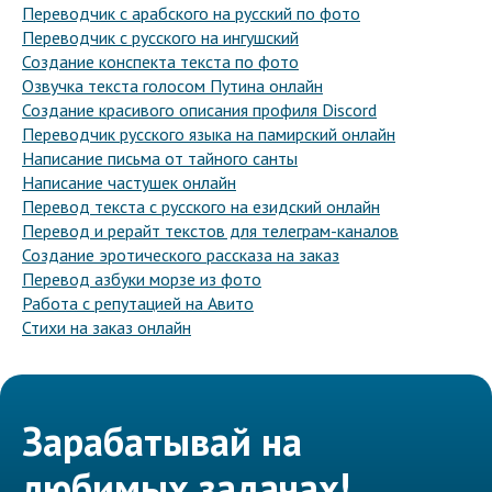
Переводчик с арабского на русский по фото
Переводчик с русского на ингушский
Создание конспекта текста по фото
Озвучка текста голосом Путина онлайн
Создание красивого описания профиля Discord
Переводчик русского языка на памирский онлайн
Написание письма от тайного санты
Написание частушек онлайн
Перевод текста с русского на езидский онлайн
Перевод и рерайт текстов для телеграм-каналов
Создание эротического рассказа на заказ
Перевод азбуки морзе из фото
Работа с репутацией на Авито
Стихи на заказ онлайн
Зарабатывай на
любимых задачах!