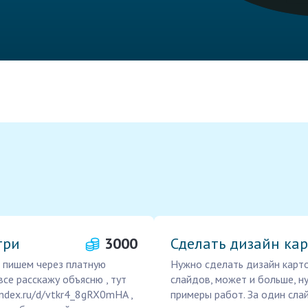
три
3000
Сделать дизайн кар
 , пишем через платную
Нужно сделать дизайн карто
все расскажу объясню , тут
слайдов, может и больше, н
andex.ru/d/vtkr4_8gRX0mHA ,
примеры работ. За один сла