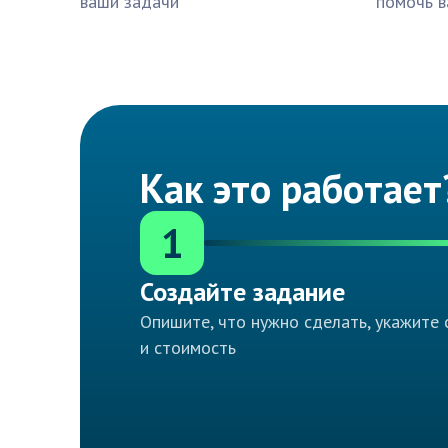
ваши задачи
помочь в
Как это работает
1
Создайте задание
Опишите, что нужно сделать, укажите 
и стоимость