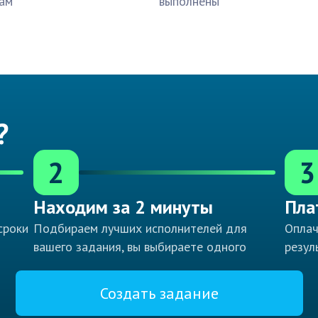
ам
выполнены
?
2
3
Находим за 2 минуты
Пла
сроки
Подбираем лучших исполнителей для
Оплач
вашего задания, вы выбираете одного
резул
Создать задание