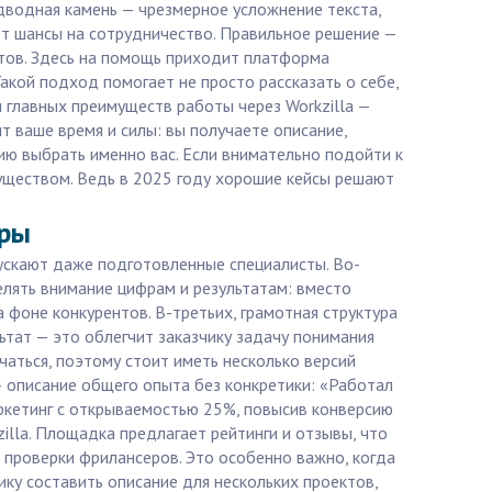
дводная камень — чрезмерное усложнение текста,
ет шансы на сотрудничество. Правильное решение —
нтов. Здесь на помощь приходит платформа
акой подход помогает не просто рассказать о себе,
 главных преимуществ работы через Workzilla —
 ваше время и силы: вы получаете описание,
нию выбрать именно вас. Если внимательно подойти к
муществом. Ведь в 2025 году хорошие кейсы решают
еры
пускают даже подготовленные специалисты. Во-
елять внимание цифрам и результатам: вместо
 фоне конкурентов. В-третьих, грамотная структура
ьтат — это облегчит заказчику задачу понимания
чаться, поэтому стоит иметь несколько версий
 описание общего опыта без конкретики: «Работал
аркетинг с открываемостью 25%, повысив конверсию
illa. Площадка предлагает рейтинги и отзывы, что
и проверки фрилансеров. Это особенно важно, когда
ику составить описание для нескольких проектов,