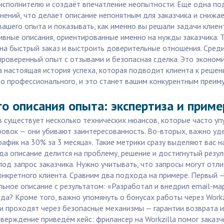
исполнителю и создаёт впечатление неопытности. Ещё одна по
нений, что делает описание непонятным для заказчика и снижа
вашего опыта и показывать, как именно вы решали задачи клие
ивные описания, ориентированные именно на нужды заказчика. Т
 на быстрый заказ и выстроить доверительные отношения. Среди
роверенный опыт с отзывами и безопасная сделка. Это экономит
 а настоящая история успеха, которая подводит клиента к реше
до профессионального, и это станет вашим конкурентным преи
о описания опыта: экспертиза и прим
в существует несколько технических нюансов, которые часто у
ровок — они убивают заинтересованность. Во-вторых, важно уд
афик на 30% за 3 месяца». Такие метрики сразу выделяют вас на
гда описание делится на проблему, решение и достигнутый резул
д запрос заказчика. Нужно учитывать, что запросы могут отли
нкретного клиента. Сравним два подхода на примере. Первый —
альное описание с результатом: «Разработал и внедрил email-м
вда? Кроме того, важно упомянуть о бонусах работы через Workz
ки проходят через безопасные механизмы — гарантии возврата 
верждение приведём кейс: фрилансер на Workzilla помог заказч