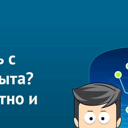
 с
ыта?
тно и