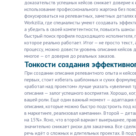
доказательств успешных кейсов снижает доверие к 
использование профессионального жаргона без пояс
фокусироваться на релевантных, заметных деталях 
Workzilla, где специалисты умеют создавать эффект
а убедить в своей компетентности, повысить шансы
быстрый поиск профиля подходящего исполнителя, п
которое реально работает. Итог — не просто текст,
процессу, можно довести уровень описания кейсов 
многое — от доверия до реальных заказов.
Тонкости создания эффективног
При создании описания релевантного опыта и кейсо
первых, стоит избегать шаблонных и сухих формули
«работал над проектом» лучше указать «увеличил тр
описания — залог успешного восприятия. Хорошо, ко
вашей роли. Ещё один важный момент — адаптация по
описания, которые можно быстро подстроить под ко
в маркетинге, реализовал кампании». Второй — дет
на 15%». Ясно, что второй вариант выигрышнее, пра
значительно снижает риски для заказчика. Все сдел
речь идёт о сложных и длительных проектах. В подт