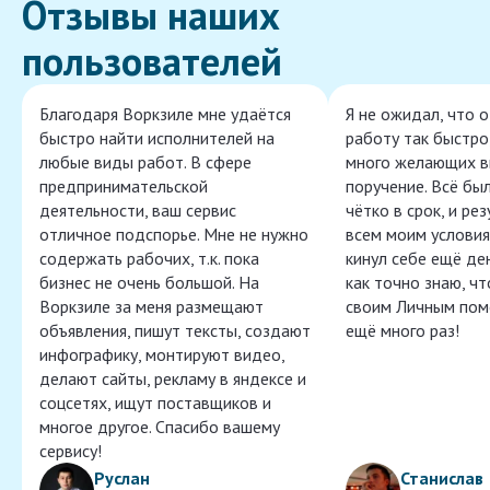
Отзывы наших
пользователей
Благодаря Воркзиле мне удаётся
Я не ожидал, что 
быстро найти исполнителей на
работу так быстро,
любые виды работ. В сфере
много желающих в
предпринимательской
поручение. Всё бы
деятельности, ваш сервис
чётко в срок, и ре
отличное подспорье. Мне не нужно
всем моим условия
содержать рабочих, т.к. пока
кинул себе ещё ден
бизнес не очень большой. На
как точно знаю, ч
Воркзиле за меня размещают
своим Личным пом
объявления, пишут тексты, создают
ещё много раз!
инфографику, монтируют видео,
делают сайты, рекламу в яндексе и
соцсетях, ищут поставщиков и
многое другое. Спасибо вашему
сервису!
Руслан
Станислав