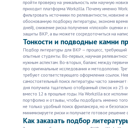
пройти проверку на уникальность или научную нови
приходит платформа Workzilla. Почему именно Work
фильтровать источники по релевантности, новизне и
обоснованную подборку литературы, экономя время 
дней), снижение риска получения «плохой» оценки и
защиты ВКР, а вы можете сосредоточиться на напис
Тонкости и подводные камни пр
Подбор литературы для ВКР — процесс, требующий 
опытные студенты. Во-первых, научная релевантнос
нужным аспектам. Во-вторых, баланс между первичн
про оригинальные исследования и методологию. Тре
требуют соответствующего оформления ссылок. Невн
самостоятельный поиск литературы часто занимает н
дня получила тщательно отобранный список из 25 о
вместо 12 в прошлые годы. На Workzilla все исполн
портфолио и отзывы, чтобы подобрать именно того
не только удобный поиск фрилансера, но и безопасн
минимизируете риски и получаете готовое решение с
Как заказать подбор литератур