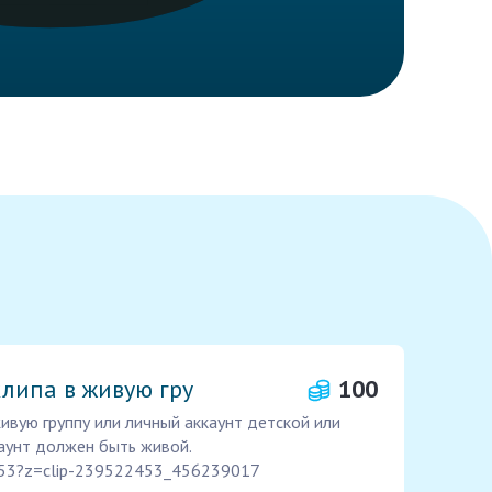
клипа в живую гру
100
ивую группу или личный аккаунт детской или
аунт должен быть живой.
453?z=clip-239522453_456239017