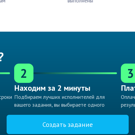
ам
выполнены
?
2
3
Находим за 2 минуты
Пла
сроки
Подбираем лучших исполнителей для
Оплач
вашего задания, вы выбираете одного
резул
Создать задание