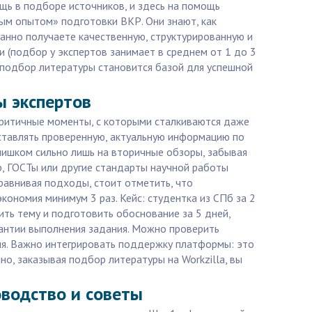
щь в подборе источников, и здесь на помощь
ым опытом» подготовки ВКР. Они знают, как
ванно получаете качественную, структурированную и
 (подбор у экспертов занимает в среднем от 1 до 3
й подбор литературы становится базой для успешной
ы экспертов
критичные моменты, с которыми сталкиваются даже
оставлять проверенную, актуальную информацию по
лишком сильно лишь на вторичные обзоры, забывая
р, ГОСТы или другие стандарты научной работы
равнивая подходы, стоит отметить, что
кономия минимум 3 раз. Кейс: студентка из СПб за 2
ть тему и подготовить обоснование за 5 дней,
арантии выполнения задания. Можно проверить
ля. Важно интегрировать поддержку платформы: это
о, заказывая подбор литературы на Workzilla, вы
оводство и советы