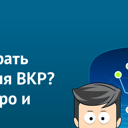
рать
ля ВКР?
ро и