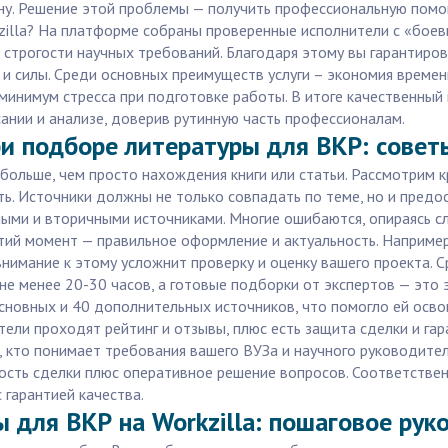
зну. Решение этой проблемы — получить профессиональную помо
zilla? На платформе собраны проверенные исполнители с «боев
 строгости научных требований. Благодаря этому вы гарантиро
и силы. Среди основных преимуществ услуги – экономия времени
 минимум стресса при подготовке работы. В итоге качественны
ании и анализе, доверив рутинную часть профессионалам.
и подборе литературы для ВКР: совет
больше, чем просто нахождения книги или статьи. Рассмотрим 
ть. Источники должны не только совпадать по теме, но и пред
ыми и вторичными источниками. Многие ошибаются, опираясь с
тий момент — правильное оформление и актуальность. Наприме
имание к этому усложнит проверку и оценку вашего проекта. С
е менее 20-30 часов, а готовые подборки от экспертов — это э
сновных и 40 дополнительных источников, что помогло ей освои
ители проходят рейтинг и отзывы, плюс есть защита сделки и г
, кто понимает требования вашего ВУЗа и научного руководите
ость сделки плюс оперативное решение вопросов. Соответственн
 гарантией качества.
ы для ВКР на Workzilla: пошаговое рук