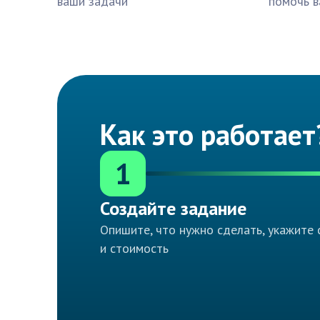
ваши задачи
помочь в
Как это работает
1
Создайте задание
Опишите, что нужно сделать, укажите 
и стоимость