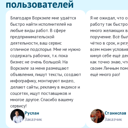
пользователей
Благодаря Воркзиле мне удаётся
Я не ожидал, что 
быстро найти исполнителей на
работу так быстро,
любые виды работ. В сфере
много желающих в
предпринимательской
поручение. Всё бы
деятельности, ваш сервис
чётко в срок, и ре
отличное подспорье. Мне не нужно
всем моим условия
содержать рабочих, т.к. пока
кинул себе ещё ден
бизнес не очень большой. На
как точно знаю, ч
Воркзиле за меня размещают
своим Личным пом
объявления, пишут тексты, создают
ещё много раз!
инфографику, монтируют видео,
делают сайты, рекламу в яндексе и
соцсетях, ищут поставщиков и
многое другое. Спасибо вашему
сервису!
Руслан
Станислав
Заказчик
Заказчик