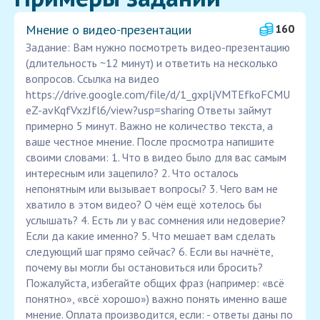
Мнение о видео‑презентации
160
Задание: Вам нужно посмотреть видео-презентацию
(длительность ~12 минут) и ответить на несколько
вопросов. Ссылка на видео
https://drive.google.com/file/d/1_gxpljVMTEfkoFCMU
eZ-avKqfVxzJfl6/view?usp=sharing Ответы займут
примерно 5 минут. Важно не количество текста, а
ваше честное мнение. После просмотра напишите
своими словами: 1. Что в видео было для вас самым
интересным или зацепило? 2. Что осталось
непонятным или вызывает вопросы? 3. Чего вам не
хватило в этом видео? О чём ещё хотелось бы
услышать? 4. Есть ли у вас сомнения или недоверие?
Если да какие именно? 5. Что мешает вам сделать
следующий шаг прямо сейчас? 6. Если вы начнёте,
почему вы могли бы остановиться или бросить? ️
Пожалуйста, избегайте общих фраз (например: «всё
понятно», «всё хорошо») важно понять именно ваше
мнение. Оплата производится, если: - ответы даны по