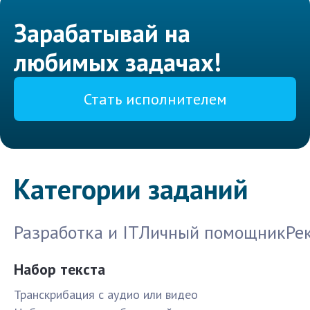
Зарабатывай на
любимых задачах!
Стать исполнителем
Категории заданий
Разработка и IT
Личный помощник
Ре
Набор текста
Транскрибация с аудио или видео