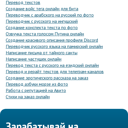
Перевод текстов
Создание войс тега онлайн для бита
Переводчик с арабского на русский по фото
Переводчик с русского на ингушский
Создание конспекта текста по фото
Озвучка текста голосом Путина онлайн
Создание красивого описания профиля Discord
Переводчик русского языка на памирский онлайн
Написание письма от тайного санты
Написание частушек онлайн
Перевод текста с русского на езидский онлайн
Перевод и рерайт текстов для телеграм-каналов
Создание эротического рассказа на заказ
Перевод азбуки морзе из фото
Работа с репутацией на Авито
Стихи на заказ онлайн
Зарабатывай на