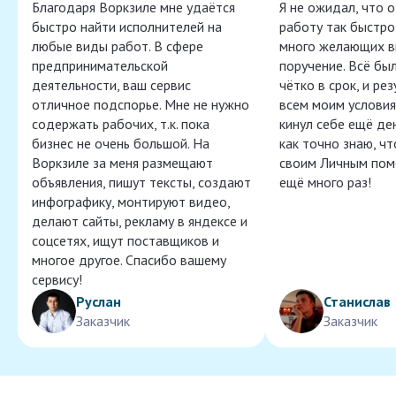
Благодаря Воркзиле мне удаётся
Я не ожидал, что 
быстро найти исполнителей на
работу так быстро,
любые виды работ. В сфере
много желающих в
предпринимательской
поручение. Всё бы
деятельности, ваш сервис
чётко в срок, и ре
отличное подспорье. Мне не нужно
всем моим условия
содержать рабочих, т.к. пока
кинул себе ещё ден
бизнес не очень большой. На
как точно знаю, ч
Воркзиле за меня размещают
своим Личным пом
объявления, пишут тексты, создают
ещё много раз!
инфографику, монтируют видео,
делают сайты, рекламу в яндексе и
соцсетях, ищут поставщиков и
многое другое. Спасибо вашему
сервису!
Руслан
Станислав
Заказчик
Заказчик