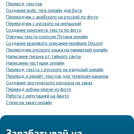
Перевод текстов
Создание войс тега онлайн для бита
Переводчик с арабского на русский по фото
Переводчик с русского на ингушский
Создание конспекта текста по фото
Озвучка текста голосом Путина онлайн
Создание красивого описания профиля Discord
Переводчик русского языка на памирский онлайн
Написание письма от тайного санты
Написание частушек онлайн
Перевод текста с русского на езидский онлайн
Перевод и рерайт текстов для телеграм-каналов
Создание эротического рассказа на заказ
Перевод азбуки морзе из фото
Работа с репутацией на Авито
Стихи на заказ онлайн
Зарабатывай на