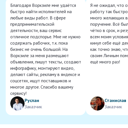
Благодаря Воркзиле мне удаётся
Я не ожидал, что 
быстро найти исполнителей на
работу так быстро,
любые виды работ. В сфере
много желающих в
предпринимательской
поручение. Всё бы
деятельности, ваш сервис
чётко в срок, и ре
отличное подспорье. Мне не нужно
всем моим условия
содержать рабочих, т.к. пока
кинул себе ещё ден
бизнес не очень большой. На
как точно знаю, ч
Воркзиле за меня размещают
своим Личным пом
объявления, пишут тексты, создают
ещё много раз!
инфографику, монтируют видео,
делают сайты, рекламу в яндексе и
соцсетях, ищут поставщиков и
многое другое. Спасибо вашему
сервису!
Руслан
Станислав
Заказчик
Заказчик