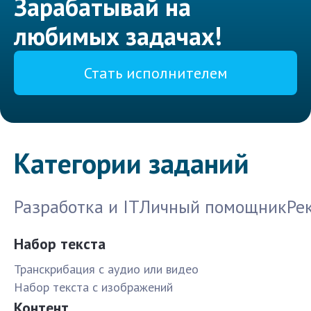
Зарабатывай на
любимых задачах!
Стать исполнителем
Категории заданий
Разработка и IT
Личный помощник
Ре
Набор текста
Транскрибация с аудио или видео
Набор текста с изображений
Контент