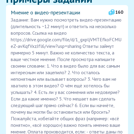
Мнение о видео‑презентации
160
Задание: Вам нужно посмотреть видео-презентацию
(длительность ~12 минут) и ответить на несколько
вопросов. Ссылка на видео
https://drive.google.com/file/d/1_gxpljVMTEfkoFCMU
eZ-avKqfVxzJfl6/view?usp=sharing Ответы займут
примерно 5 минут. Важно не количество текста, а
ваше честное мнение. После просмотра напишите
своими словами: 1. Что в видео было для вас самым
интересным или зацепило? 2. Что осталось
непонятным или вызывает вопросы? 3. Чего вам не
хватило в этом видео? О чём ещё хотелось бы
услышать? 4. Есть ли у вас сомнения или недоверие?
Если да какие именно? 5. Что мешает вам сделать
следующий шаг прямо сейчас? 6. Если вы начнёте,
почему вы могли бы остановиться или бросить? ️
Пожалуйста, избегайте общих фраз (например: «всё
понятно», «всё хорошо») важно понять именно ваше
мнение. Оплата производится, если: - ответы даны по