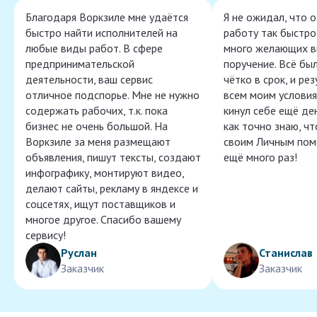
Благодаря Воркзиле мне удаётся
Я не ожидал, что 
быстро найти исполнителей на
работу так быстро,
любые виды работ. В сфере
много желающих в
предпринимательской
поручение. Всё бы
деятельности, ваш сервис
чётко в срок, и ре
отличное подспорье. Мне не нужно
всем моим условия
содержать рабочих, т.к. пока
кинул себе ещё ден
бизнес не очень большой. На
как точно знаю, ч
Воркзиле за меня размещают
своим Личным пом
объявления, пишут тексты, создают
ещё много раз!
инфографику, монтируют видео,
делают сайты, рекламу в яндексе и
соцсетях, ищут поставщиков и
многое другое. Спасибо вашему
сервису!
Руслан
Станислав
Заказчик
Заказчик