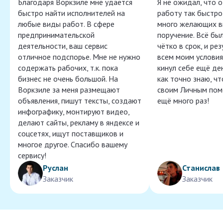
Благодаря Воркзиле мне удаётся
Я не ожидал, что 
быстро найти исполнителей на
работу так быстро,
любые виды работ. В сфере
много желающих в
предпринимательской
поручение. Всё бы
деятельности, ваш сервис
чётко в срок, и ре
отличное подспорье. Мне не нужно
всем моим условия
содержать рабочих, т.к. пока
кинул себе ещё ден
бизнес не очень большой. На
как точно знаю, ч
Воркзиле за меня размещают
своим Личным пом
объявления, пишут тексты, создают
ещё много раз!
инфографику, монтируют видео,
делают сайты, рекламу в яндексе и
соцсетях, ищут поставщиков и
многое другое. Спасибо вашему
сервису!
Руслан
Станислав
Заказчик
Заказчик