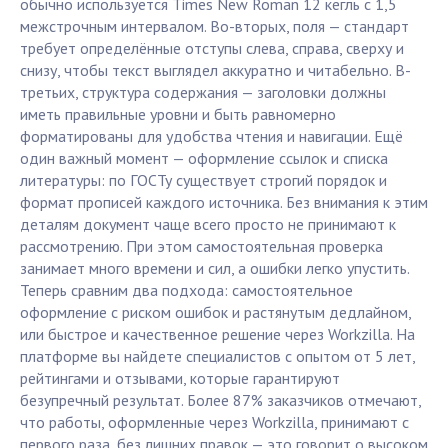
обычно используется Times New Roman 12 кегль с 1,5
межстрочным интервалом. Во-вторых, поля — стандарт
требует определённые отступы слева, справа, сверху и
снизу, чтобы текст выглядел аккуратно и читабельно. В-
третьих, структура содержания — заголовки должны
иметь правильные уровни и быть равномерно
форматированы для удобства чтения и навигации. Ещё
один важный момент — оформление ссылок и списка
литературы: по ГОСТу существует строгий порядок и
формат прописей каждого источника. Без внимания к этим
деталям документ чаще всего просто не принимают к
рассмотрению. При этом самостоятельная проверка
занимает много времени и сил, а ошибки легко упустить.
Теперь сравним два подхода: самостоятельное
оформление с риском ошибок и растянутым дедлайном,
или быстрое и качественное решение через Workzilla. На
платформе вы найдете специалистов с опытом от 5 лет,
рейтингами и отзывами, которые гарантируют
безупречный результат. Более 87% заказчиков отмечают,
что работы, оформленные через Workzilla, принимают с
первого раза, без лишних правок — это говорит о высоком