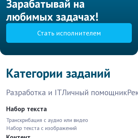
Зарабатывай на
любимых задачах!
Стать исполнителем
Категории заданий
Разработка и IT
Личный помощник
Ре
Набор текста
Транскрибация с аудио или видео
Набор текста с изображений
Контент