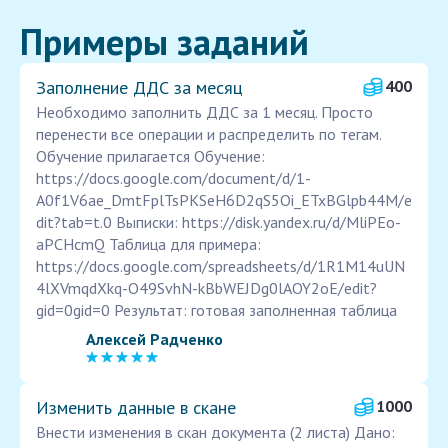
Примеры заданий
Заполнение ДДС за месяц
400
Необходимо заполнить ДДС за 1 месяц. Просто
перенести все операции и распределить по тегам.
Обучение прилагается Обучение:
https://docs.google.com/document/d/1-
A0f1V6ae_DmtFplTsPKSeH6D2qS5Oi_ETxBGlpb44M/e
dit?tab=t.0 Выписки: https://disk.yandex.ru/d/MliPEo-
aPCHcmQ Таблица для примера:
https://docs.google.com/spreadsheets/d/1R1M14uUN
4lXVmqdXkq-O49SvhN-kBbWEJDg0lAOY2oE/edit?
gid=0gid=0 Результат: готовая заполненная таблица
Алексей Радченко
Изменить данные в скане
1000
Внести изменения в скан документа (2 листа) Дано: