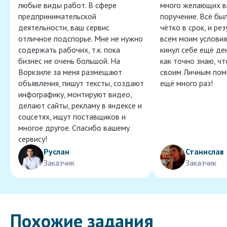
любые виды работ. В сфере
много желающих в
предпринимательской
поручение. Всё бы
деятельности, ваш сервис
чётко в срок, и ре
отличное подспорье. Мне не нужно
всем моим условия
содержать рабочих, т.к. пока
кинул себе ещё ден
бизнес не очень большой. На
как точно знаю, ч
Воркзиле за меня размещают
своим Личным пом
объявления, пишут тексты, создают
ещё много раз!
инфографику, монтируют видео,
делают сайты, рекламу в яндексе и
соцсетях, ищут поставщиков и
многое другое. Спасибо вашему
сервису!
Руслан
Станислав
Заказчик
Заказчик
Похожие задания