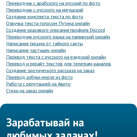
Переводчик с арабского на русский по фото
Переводчик с русского на ингушский
Создание конспекта текста по фото
Озвучка текста голосом Путина онлайн
Создание красивого описания профиля Discord
Переводчик русского языка на памирский онлайн
Написание письма от тайного санты
Написание частушек онлайн
Перевод текста с русского на езидский онлайн
Перевод и рерайт текстов для телеграм-каналов
Создание эротического рассказа на заказ
Перевод азбуки морзе из фото
Работа с репутацией на Авито
Стихи на заказ онлайн
Зарабатывай на
любимых задачах!