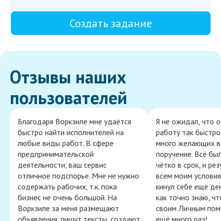
Создать задание
Отзывы наших
пользователей
Благодаря Воркзиле мне удаётся
Я не ожидал, что 
быстро найти исполнителей на
работу так быстро,
любые виды работ. В сфере
много желающих в
предпринимательской
поручение. Всё бы
деятельности, ваш сервис
чётко в срок, и ре
отличное подспорье. Мне не нужно
всем моим условия
содержать рабочих, т.к. пока
кинул себе ещё ден
бизнес не очень большой. На
как точно знаю, ч
Воркзиле за меня размещают
своим Личным пом
объявления, пишут тексты, создают
ещё много раз!