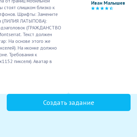
па от границ мобильной
Иван Малышев
ы стоят слишком близко к
ртфонов. Шрифты: Замените
мя (ЛИЛИЯ ЛАТЫПОВА):
. Подзаголовок (ГРАЖДАНСТВО
Montserrat. Текст должен
тар: На основе этого же
кселей). На иконке должно
оне. Требования к
1152 пикселя). Аватар в
Создать задание