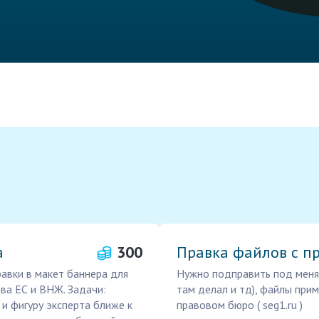
а
300
Правка файлов с п
авки в макет баннера для
Нужно подправить под меня 
ва ЕС и ВНЖ. Задачи:
там делал и тд), файлы при
 и фигуру эксперта ближе к
правовом бюро ( seg1.ru )