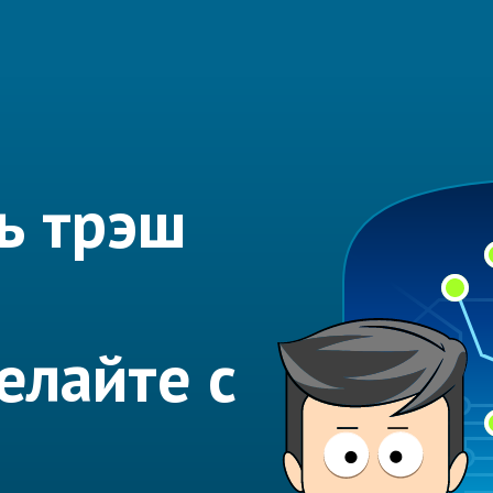
ь трэш
елайте с