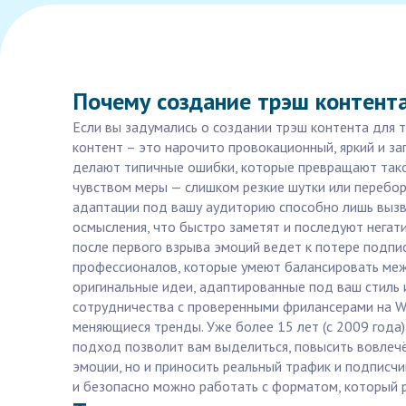
Почему создание трэш контента
Если вы задумались о создании трэш контента для т
контент – это нарочито провокационный, яркий и з
делают типичные ошибки, которые превращают такой
чувством меры — слишком резкие шутки или перебор
адаптации под вашу аудиторию способно лишь вызва
осмысления, что быстро заметят и последуют негат
после первого взрыва эмоций ведет к потере подпи
профессионалов, которые умеют балансировать межд
оригинальные идеи, адаптированные под ваш стиль 
сотрудничества с проверенными фрилансерами на W
меняющиеся тренды. Уже более 15 лет (с 2009 года
подход позволит вам выделиться, повысить вовлечё
эмоции, но и приносить реальный трафик и подписчик
и безопасно можно работать с форматом, который 