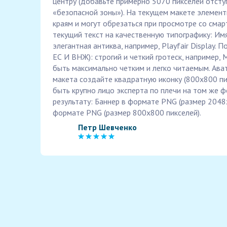
центру (добавьте примерно 5070 пикселей отсту
«безопасной зоны»). На текущем макете элемент
краям и могут обрезаться при просмотре со сма
текущий текст на качественную типографику: И
элегантная антиква, например, Playfair Display
ЕС И ВНЖ): строгий и четкий гротеск, например, 
быть максимально четким и легко читаемым. Ава
макета создайте квадратную иконку (800х800 пи
быть крупно лицо эксперта по плечи на том же ф
результату: Баннер в формате PNG (размер 2048х
формате PNG (размер 800х800 пикселей).
Петр Шевченко