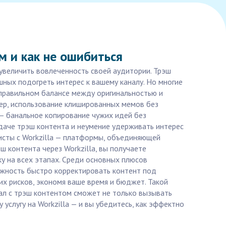
м и как не ошибиться
 увеличить вовлеченность своей аудитории. Трэш
ных подогреть интерес к вашему каналу. Но многие
еправильном балансе между оригинальностью и
мер, использование клишированных мемов без
 — банальное копирование чужих идей без
одаче трэш контента и неумение удерживать интерес
исты с Workzilla — платформы, объединяющей
 контента через Workzilla, вы получаете
у на всех этапах. Среди основных плюсов
ожность быстро корректировать контент под
их рисков, экономя ваше время и бюджет. Такой
ал с трэш контентом сможет не только вызывать
 услугу на Workzilla — и вы убедитесь, как эффектно