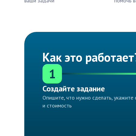
ваши задачи
помочь в
Как это работает
1
Создайте задание
Опишите, что нужно сделать, укажите 
и стоимость