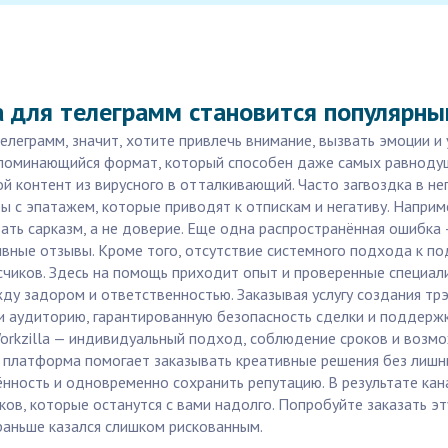
 для телеграмм становится популярны
елеграмм, значит, хотите привлечь внимание, вызвать эмоции и
апоминающийся формат, который способен даже самых равнодуш
 контент из вирусного в отталкивающий. Часто загвоздка в н
ы с эпатажем, которые приводят к отпискам и негативу. Напри
ть сарказм, а не доверие. Еще одна распространённая ошибка
ивные отзывы. Кроме того, отсутствие системного подхода к п
счиков. Здесь на помощь приходит опыт и проверенные специал
у задором и ответственностью. Заказывая услугу создания трэш
и аудиторию, гарантированную безопасность сделки и поддержк
orkzilla — индивидуальный подход, соблюдение сроков и возм
) платформа помогает заказывать креативные решения без лишн
нность и одновременно сохранить репутацию. В результате кан
ов, которые останутся с вами надолго. Попробуйте заказать эту
раньше казался слишком рискованным.