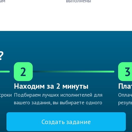
ам
выполнены
?
2
3
Находим за 2 минуты
Пла
сроки
Подбираем лучших исполнителей для
Оплач
вашего задания, вы выбираете одного
резул
Создать задание