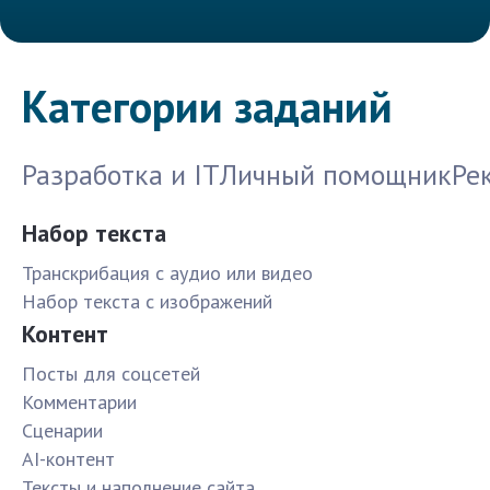
Категории заданий
Разработка и IT
Личный помощник
Ре
Набор текста
Транскрибация с аудио или видео
Набор текста с изображений
Контент
Посты для соцсетей
Комментарии
Сценарии
AI-контент
Тексты и наполнение сайта