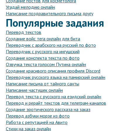
Создание постов для косметолога
Угадай мелодию онлайн
Написание поздравительного письма другу
Популярные задания
Перевод текстов
Создание войс тега онлайн для бита
Переводчик с арабского на русский по фото
Переводчик с русского на ингушский
Создание конспекта текста по фото
Озвучка текста голосом Путина онлайн
Создание красивого описания профиля Discord
Переводчик русского языка на памирский онлайн
Написание письма от тайного санты
Написание частушек онлайн
Перевод текста с русского на езидский онлайн
Перевод и рерайт текстов для телеграм-каналов
Создание эротического рассказа на заказ
Перевод азбуки морзе из фото
Работа с репутацией на Авито
Стихи на заказ онлайн