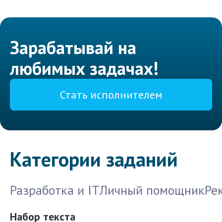
Зарабатывай на
любимых задачах!
Стать исполнителем
Категории заданий
Разработка и IT
Личный помощник
Ре
Набор текста