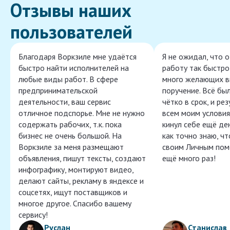
Отзывы наших
пользователей
Благодаря Воркзиле мне удаётся
Я не ожидал, что 
быстро найти исполнителей на
работу так быстро,
любые виды работ. В сфере
много желающих в
предпринимательской
поручение. Всё бы
деятельности, ваш сервис
чётко в срок, и ре
отличное подспорье. Мне не нужно
всем моим условия
содержать рабочих, т.к. пока
кинул себе ещё ден
бизнес не очень большой. На
как точно знаю, ч
Воркзиле за меня размещают
своим Личным пом
объявления, пишут тексты, создают
ещё много раз!
инфографику, монтируют видео,
делают сайты, рекламу в яндексе и
соцсетях, ищут поставщиков и
многое другое. Спасибо вашему
сервису!
Руслан
Станислав