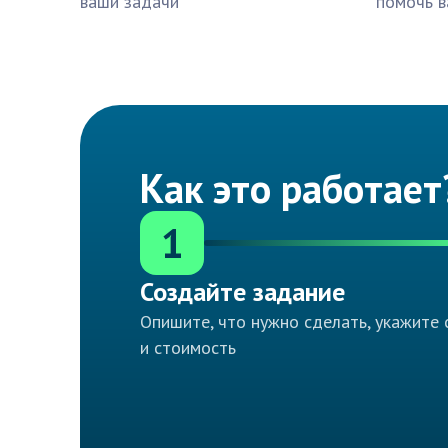
ваши задачи
помочь в
Как это работает
1
Создайте задание
Опишите, что нужно сделать, укажите 
и стоимость