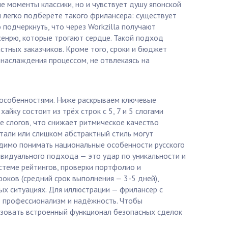
е моменты классики, но и чувствует душу японской
ы легко подберёте такого фрилансера: существует
подчеркнуть, что через Workzilla получают
сенрю, которые трогают сердце. Такой подход
астных заказчиков. Кроме того, сроки и бюджет
наслаждения процессом, не отвлекаясь на
и особенностями. Ниже раскрываем ключевые
айку состоит из трёх строк с 5, 7 и 5 слогами
е слогов, что снижает ритмическое качество
тали или слишком абстрактный стиль могут
ходимо понимать национальные особенности русского
ивидуального подхода — это удар по уникальности и
стеме рейтингов, проверки портфолио и
оков (средний срок выполнения — 3-5 дней),
ых ситуациях. Для иллюстрации — фрилансер с
ет профессионализм и надёжность. Чтобы
ьзовать встроенный функционал безопасных сделок