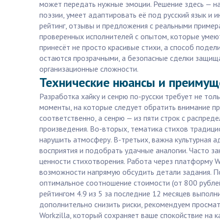
может передать нужные эмоции. Решение здесь — на
поэзии, умеет адаптировать её под русский язык и 
рейтинг, отзывы и предложения с реальными примера
проверенных исполнителей с опытом, которые умеют
принесёт не просто красивые стихи, а способ подел
остаются прозрачными, а безопасные сделки защища
организационные сложности.
Технические нюансы и преимуще
Разработка хайку и сенрю по-русски требует не то
моменты, на которые следует обратить внимание при 
соответственно, а сенрю — из пяти строк с распред
произведения. Во-вторых, тематика стихов традици
нарушить атмосферу. В-третьих, важна культурная 
восприятия и подобрать удачные аналогии. Часто з
ценности стихотворения. Работа через платформу W
возможности напрямую обсудить детали задания. По
оптимальное соотношение стоимости (от 800 рублей 
рейтингом 4.9 из 5 за последние 12 месяцев выпол
дополнительно снизить риски, рекомендуем просмат
Workzilla, который сохраняет ваше спокойствие на 