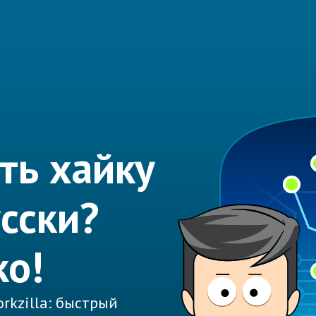
ть хайку
сски?
ко!
rkzilla: быстрый