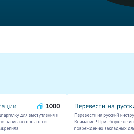
тации
1000
Перевести на русс
паргалку для выступления и
Перевести на русский инстр
ло написано понятно и
Внимание ! При сборке не и
рикрепила
повреждению закладных дл