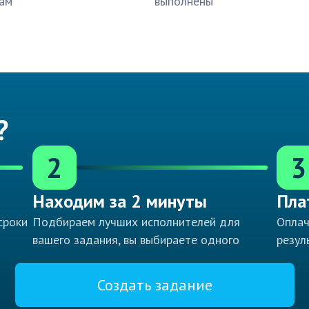
ам
выполнены
?
2
3
Находим за 2 минуты
Пла
сроки
Подбираем лучших исполнителей для
Оплач
вашего задания, вы выбираете одного
резул
Создать задание