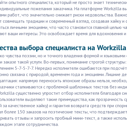
йти опытного специалиста, который не просто знает технически
индивидуальные пожелания заказчика. На платформе Workzilla в
ми работ, что значительно снижает риски недовольства. Важно 
 совмещать традиции и современный взгляд, создавая хайку и 
иться личными эмоциями, что часто становится главной целью ч
ют ваши интересы. Это освобождает время для вдохновения и 
ства выбора специалиста на Workzilla
лько чувства поэзии, но и точного владения формой и языковым
заказе такой услуги. Во-первых, понимание строгой структуры: х
елением 5-7-5-7-7. Нередко исполнители ошибаются при подсчёт
онно связана с природой, временем года и эмоциями. Лишние де
адаптация: напрямую переносить японские образы нельзя, необ
аказчики сталкиваются с проблемой шаблонных текстов без инд
orkzilla существенно упростит отбор исполнителя благодаря си
льзователи выделяют такие преимущества, как прозрачность ср
за качественное хайку) и гарантия возврата средств при спорн
нил более 150 заказов на поэтические тексты, что подтвержда
ривать отзывы и запросить пробный мини-текст, а также испол
каждом этапе сотрудничества.