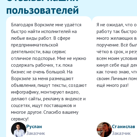
пользователей
Благодаря Воркзиле мне удаётся
Я не ожидал, что 
быстро найти исполнителей на
работу так быстро,
любые виды работ. В сфере
много желающих в
предпринимательской
поручение. Всё бы
деятельности, ваш сервис
чётко в срок, и ре
отличное подспорье. Мне не нужно
всем моим условия
содержать рабочих, т.к. пока
кинул себе ещё ден
бизнес не очень большой. На
как точно знаю, ч
Воркзиле за меня размещают
своим Личным пом
объявления, пишут тексты, создают
ещё много раз!
инфографику, монтируют видео,
делают сайты, рекламу в яндексе и
соцсетях, ищут поставщиков и
многое другое. Спасибо вашему
сервису!
Руслан
Станислав
Заказчик
Заказчик