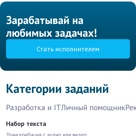
Зарабатывай на
любимых задачах!
Стать исполнителем
Категории заданий
Разработка и IT
Личный помощник
Ре
Набор текста
Транскрибация с аудио или видео