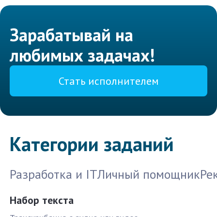
Зарабатывай на
любимых задачах!
Стать исполнителем
Категории заданий
Разработка и IT
Личный помощник
Ре
Набор текста