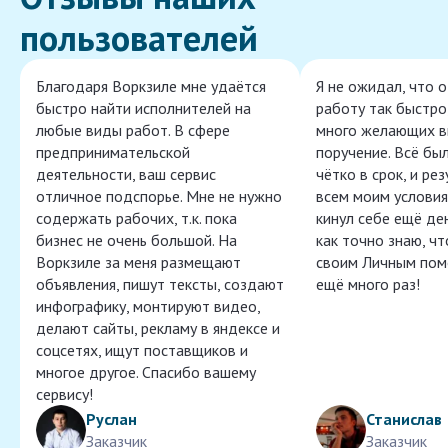
пользователей
Благодаря Воркзиле мне удаётся
Я не ожидал, что 
быстро найти исполнителей на
работу так быстро,
любые виды работ. В сфере
много желающих в
предпринимательской
поручение. Всё бы
деятельности, ваш сервис
чётко в срок, и ре
отличное подспорье. Мне не нужно
всем моим условия
содержать рабочих, т.к. пока
кинул себе ещё ден
бизнес не очень большой. На
как точно знаю, ч
Воркзиле за меня размещают
своим Личным пом
объявления, пишут тексты, создают
ещё много раз!
инфографику, монтируют видео,
делают сайты, рекламу в яндексе и
соцсетях, ищут поставщиков и
многое другое. Спасибо вашему
сервису!
Руслан
Станислав
Заказчик
Заказчик