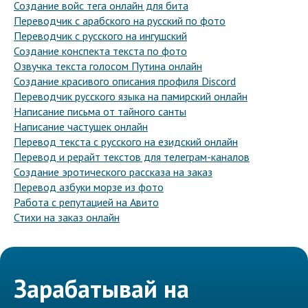
Создание войс тега онлайн для бита
Переводчик с арабского на русский по фото
Переводчик с русского на ингушский
Создание конспекта текста по фото
Озвучка текста голосом Путина онлайн
Создание красивого описания профиля Discord
Переводчик русского языка на памирский онлайн
Написание письма от тайного санты
Написание частушек онлайн
Перевод текста с русского на езидский онлайн
Перевод и рерайт текстов для телеграм-каналов
Создание эротического рассказа на заказ
Перевод азбуки морзе из фото
Работа с репутацией на Авито
Стихи на заказ онлайн
Зарабатывай на