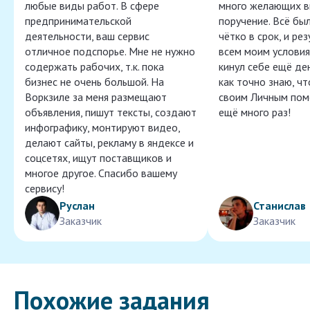
любые виды работ. В сфере
много желающих в
предпринимательской
поручение. Всё бы
деятельности, ваш сервис
чётко в срок, и ре
отличное подспорье. Мне не нужно
всем моим условия
содержать рабочих, т.к. пока
кинул себе ещё ден
бизнес не очень большой. На
как точно знаю, ч
Воркзиле за меня размещают
своим Личным пом
объявления, пишут тексты, создают
ещё много раз!
инфографику, монтируют видео,
делают сайты, рекламу в яндексе и
соцсетях, ищут поставщиков и
многое другое. Спасибо вашему
сервису!
Руслан
Станислав
Заказчик
Заказчик
Похожие задания