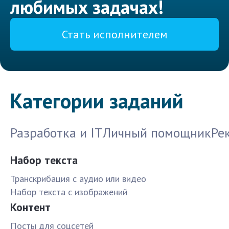
любимых задачах!
Стать исполнителем
Категории заданий
Разработка и IT
Личный помощник
Ре
Набор текста
Транскрибация с аудио или видео
Набор текста с изображений
Контент
Посты для соцсетей