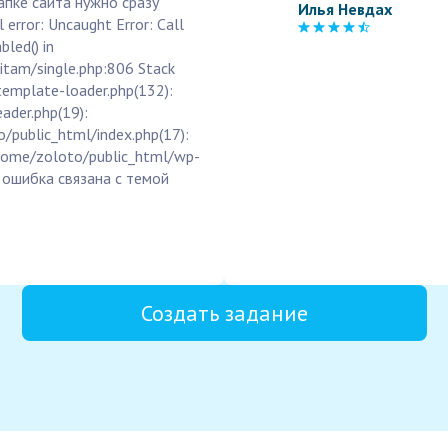
апке сайта нужно сразу
Илья Невдах
error: Uncaught Error: Call
led() in
tam/single.php:806 Stack
template-loader.php(132):
ader.php(19):
o/public_html/index.php(17):
 /home/zoloto/public_html/wp-
а ошибка связана с темой
Создать задание