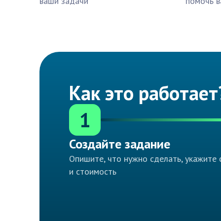
ваши задачи
помочь в
Как это работает
1
Создайте задание
Опишите, что нужно сделать, укажите 
и стоимость