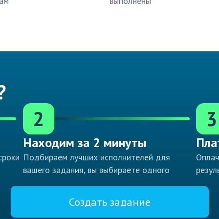
ам
выполнены
?
2
3
Находим за 2 минуты
Пла
сроки
Подбираем лучших исполнителей для
Оплач
вашего задания, вы выбираете одного
резул
Создать задание