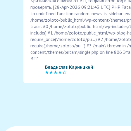
Критическая ошибка от ВП, то файл error_log в п
проверять. [28-Apr-2026 09:21:43 UTC] PHP Fatal 
to undefined function random_news_is_sidebar_enab
/home/zoloto/public_html/wp-content/themes/pri
trace: #0 /home/zoloto/public_html/wp-includes/
include() #1 /home/zoloto/public_html/wp-blog-he
require_once('/home/zoloto/pu...') #2 /home/zolot
require('/home/zoloto/pu...') #3 {main} thrown in
content/themes/pritam/single.php on line 806 Эт
ВП."
Владислав Карницкий