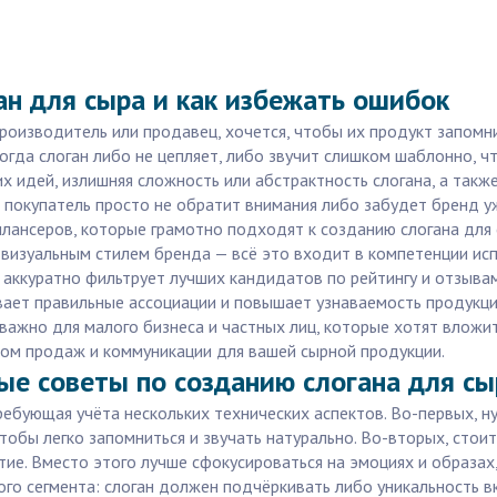
н для сыра и как избежать ошибок
роизводитель или продавец, хочется, чтобы их продукт запомни
огда слоган либо не цепляет, либо звучит слишком шаблонно, ч
 идей, излишняя сложность или абстрактность слогана, а также
о покупатель просто не обратит внимания либо забудет бренд у
илансеров, которые грамотно подходят к созданию слогана для
 визуальным стилем бренда — всё это входит в компетенции испо
 аккуратно фильтрует лучших кандидатов по рейтингу и отзывам
ает правильные ассоциации и повышает узнаваемость продукции
важно для малого бизнеса и частных лиц, которые хотят вложит
том продаж и коммуникации для вашей сырной продукции.
ые советы по созданию слогана для сы
ребующая учёта нескольких технических аспектов. Во-первых, н
обы легко запомниться и звучать натурально. Во-вторых, стои
ие. Вместо этого лучше сфокусироваться на эмоциях и образах
го сегмента: слоган должен подчёркивать либо уникальность вк