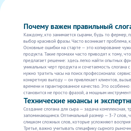
Почему важен правильный слога
Каждому, кто занимается сырами, будь то фермер, п
выбор красивой фразы. Часто возникает проблема, к
Основные ошибки на старте — это копирование чужих
продукта. Такие промахи часто приводят к тому, чт
предлагает решение: здесь легко найти опытных фр
уникальных черт продукта и сочетаемость слогана с
нужно тратить часы на поиск профессионала: сервис
конкретную выгоду — он привлекает клиентов, вызыв
времени и гарантированное качество. Это особенно 
становится не просто фразой, а мощным инструмен
Технические нюансы и экспертн
Создание слогана для сыра — задача комплексная, т
запоминающимся. Оптимальный размер — 3-7 слов, чт
слишком сложных слов, которые усложняют восприят
Третье, важно учитывать специфику сырного рыночно