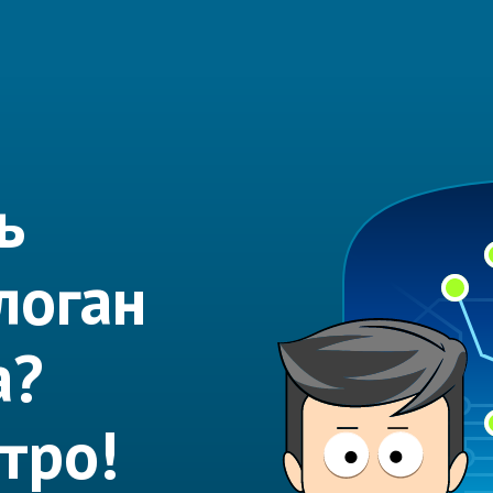
ь
логан
а?
тро!