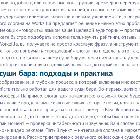
тков подобных, или словесные конструкции, чрезмерно перегр
ком сложных и абстрактных выражений, которые не вызывают э
у удержанию внимания клиентов и низкой узнаваемости, в резу
ного слогана на Workzilla предлагает решение именно этих про
умеющих «говорить» языком вашей целевой аудитории — прост
ете быстро подобрать исполнителя, изучить рейтинги, отзывы 
Workzilla, вы получаете не просто красивую фразу, а инструмен
 не только придумать «продающий» слоган, но и сделать это так
 подход позволит вашему суши бару выделиться и занять увере
подбор исполнителя и надежный результат, который вы реально 
 суши бара: подходы и практика
вообразование, а глубокий процесс, в который включены множес
ействительно работал для вашего суши бара. Во-первых, важно 
тмосферы. Например, слоган для паназиатского фьюжн-бара буд
ных клише вроде «самые вкусные суши», которые не выделяют в
 попробовать и возвращаться снова. Пример: «Вкус Японии в к
оничной: от 3 до 6 слов — этого достаточно, чтобы была понят
ый момент — проверка читабельности и звучания. Ваш слоган д
о- и видео рекламе. Пятый пункт — интеграция слогана в маркет
нирование. Рассмотрим пример с реального кейса: один суши бар