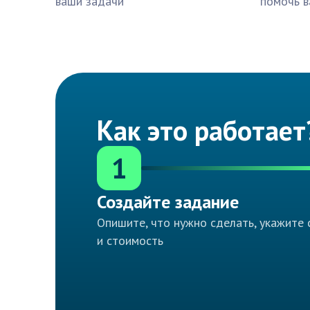
ваши задачи
помочь в
Как это работает
1
Создайте задание
Опишите, что нужно сделать, укажите 
и стоимость