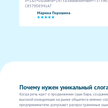
v=1&c=0&userId=1473&validationHash=73739
C8579DE941A7
Марина Порошина
Почему нужен уникальный слога
Когда речь идет о продвижении суши бара, создани
высокой конкуренции на рынке общепита именно сло
предприниматели допускают распространенные ошиб