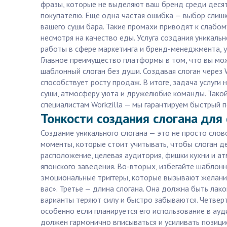
фразы, которые не выделяют ваш бренд среди деся
покупателю. Еще одна частая ошибка — выбор слиш
вашего суши бара. Такие промахи приводят к слабом
несмотря на качество еды. Услуга создания уникаль
работы в сфере маркетинга и бренд-менеджмента, 
Главное преимущество платформы в том, что вы мож
шаблонный слоган без души. Создавая слоган через 
способствует росту продаж. В итоге, задача услуги
суши, атмосферу уюта и дружелюбие команды. Такой
специалистам Workzilla — мы гарантируем быстрый 
Тонкости создания слогана для
Создание уникального слогана — это не просто сло
моменты, которые стоит учитывать, чтобы слоган д
расположение, целевая аудитория, фишки кухни и а
японского заведения. Во-вторых, избегайте шаблон
эмоциональные триггеры, которые вызывают желание
вас». Третье — длина слогана. Она должна быть лак
варианты теряют силу и быстро забываются. Четверт
особенно если планируется его использование в ауди
должен гармонично вписываться и усиливать позицио