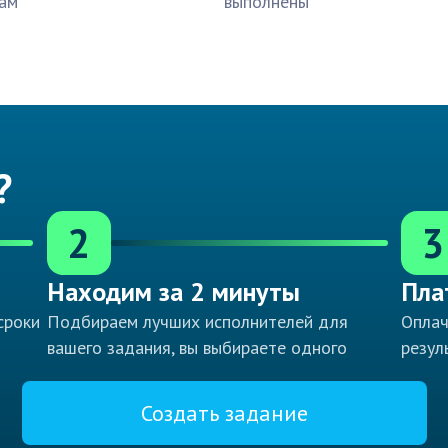
ам
выполнены
?
2
3
Находим за 2 минуты
Пла
сроки
Подбираем лучших исполнителей для
Оплач
вашего задания, вы выбираете одного
резул
Создать задание