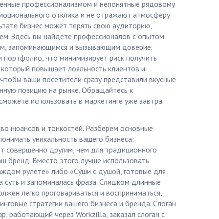
уженные профессионализмом и непонятные рядовому
моционального отклика и не отражают атмосферу
льтате бизнес может терять свою аудиторию,
блем. Здесь вы найдете профессионалов с опытом
ым, запоминающимся и вызывающим доверие.
и портфолио, что минимизирует риск получить
т, который повышает лояльность клиентов и
, чтобы ваши посетители сразу представили вкусные
нную позицию на рынке. Обращайтесь к
сможете использовать в маркетинге уже завтра.
тво нюансов и тонкостей. Разберём основные
понимать уникальность вашего бизнеса:
ет совершенно другим, чем для традиционного
аш бренд. Вместо этого лучше использовать
аждом рулете» либо «Суши с душой, готовые для
на суть и запоминалась фраза. Слишком длинные
олжен легко проговариваться и восприниматься,
инговые стратегии вашего бизнеса и бренда. Слоган
, работающий через Workzilla, заказал слоган с