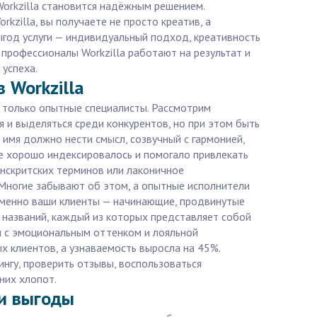
Workzilla становится надёжным решением.
zilla, вы получаете не просто креатив, а
ыгод услуги — индивидуальный подход, креативность
 профессионалы Workzilla работают на результат и
 успеха.
 Workzilla
т только опытные специалисты. Рассмотрим
я и выделяться среди конкурентов, но при этом быть
к имя должно нести смысл, созвучный с гармонией,
ие хорошо индексировалось и помогало привлекать
санскритских терминов или лаконичное
 Многие забывают об этом, а опытные исполнители
о именно ваши клиенты — начинающие, продвинутые
в названий, каждый из которых представляет собой
мя с эмоциональным оттенком и лояльной
х клиентов, а узнаваемость выросла на 45%.
нгу, проверить отзывы, воспользоваться
них хлопот.
 и выгоды