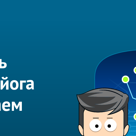
ь
 йога
аем