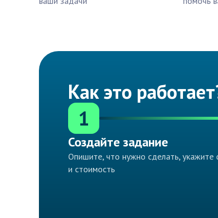
ваши задачи
помочь в
Как это работает
1
Создайте задание
Опишите, что нужно сделать, укажите 
и стоимость