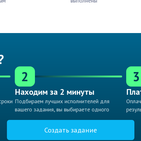
ам
выполнены
?
2
3
Находим за 2 минуты
Пла
сроки
Подбираем лучших исполнителей для
Оплач
вашего задания, вы выбираете одного
резул
Создать задание