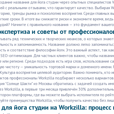
оздание названия для йога студии через опытных специалистов 
с реальными отзывами, что гарантирует качество. Выбирая Work
орию, тренды рынка и психологию восприятия. Среди главных в
ткие сроки. В итоге вы снижаете риски и экономите время, ведь
удий? Начните с правильного названия — это фундамент вашего
экспертиза и советы от профессионалов
итывать ряд технических и творческих нюансов, о которых знаю
льность и запоминаемость. Название должно легко запоминатьс
сть и соответствие философии йоги. Это важный аспект, так ка
 SEO-оптимизация. Для частных клиентов важно, чтобы назван
е или регионе. Среди подходов есть игра слов, использование 
ую чистоту — уникальность торговой марки и доменного имени.
. Культура восприятия целевой аудитории. Важно понимать, кт
унктов профессионалы Workzilla подбирают несколько варианто
дия "Солнце Шакти" из Москвы обратилась с задачей создать и
з Workzilla, в первые три месяца привлечён 30% дополнительны
торон платформы, где вы можете выбрать исполнителя по рейти
зуйте преимущества Workzilla, чтобы получить качество без лиш
 для йога студии на Workzilla: процесс