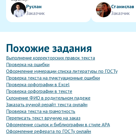
Руслан
Станислав
Заказчик
Заказчик
Похожие задания
Выполнение корректорских правок текста
Проверка на ошибки
Оформление нумерации списка литературы по ГОСТу
Проверка текста на пунктуационные ошибки
Проверка орфографии в Excel
Проверка орфографии в тексте
Склонение ФИО в родительном падеже
Заказать ручной рерайт текста онлайн
Проверка текста на грамотность
Переписать текст вручную на заказ
Оформление ссылок и библиографии в стиле APA
Оформление реферата по ГОСТу онлайн