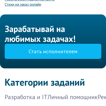
Стихи на заказ онлайн
Зарабатывай на
любимых задачах!
Стать исполнителем
Категории заданий
Разработка и IT
Личный помощник
Ре