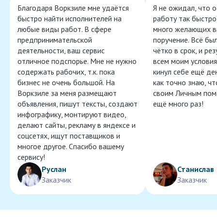
Благодаря Воркзиле мне удаётся
Я не ожидал, что 
быстро найти исполнителей на
работу так быстро,
любые виды работ. В сфере
много желающих в
предпринимательской
поручение. Всё бы
деятельности, ваш сервис
чётко в срок, и ре
отличное подспорье. Мне не нужно
всем моим условия
содержать рабочих, т.к. пока
кинул себе ещё ден
бизнес не очень большой. На
как точно знаю, ч
Воркзиле за меня размещают
своим Личным пом
объявления, пишут тексты, создают
ещё много раз!
инфографику, монтируют видео,
делают сайты, рекламу в яндексе и
соцсетях, ищут поставщиков и
многое другое. Спасибо вашему
сервису!
Руслан
Станислав
Заказчик
Заказчик