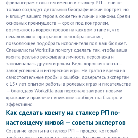
фрилансерам с опытом именно в сталкер РП — они не
только создадут детальный биографический портрет, но
и впишут вашего героя в сюжетные линии и каноны. Среди
основных преимуществ — сроки под контролем,
возможность корректировок на каждом этапе и, что
немаловажно, прозрачное ценообразование,
позволяющее подобрать исполнителя под ваш бюджет.
Специалисты Workzilla помогут сделать так, чтобы ваша
квента реально раскрывала личность персонажа и
запоминалась другим игрокам. Ведь хорошая квента —
залог успешной и интересной игры. Не тратьте время на
самостоятельные пробы и ошибки, доверьтесь экспертам
с 15+ лет опытом работы в ролевых играх и писательстве
— благодаря Workzilla ваш персонаж заиграет новыми
красками и привлечет внимание сообщества быстро и
эффективно.
Как сделать квенту на сталкер РП по-
настоящему живой — советы экспертов
Создание квенты на сталкер РП — процесс, который
требует учета множества нюансов. Во-первых, важно не