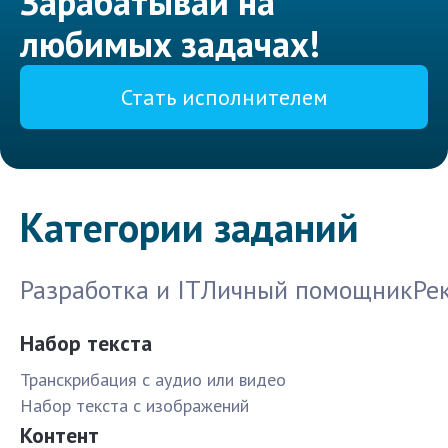
Зарабатывай на
любимых задачах!
Стать исполнителем
Категории заданий
Разработка и IT
Личный помощник
Ре
Набор текста
Транскрибация с аудио или видео
Набор текста с изображений
Контент