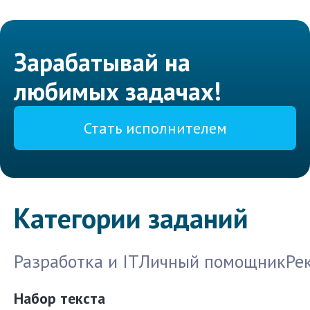
Зарабатывай на
любимых задачах!
Стать исполнителем
Категории заданий
Разработка и IT
Личный помощник
Ре
Набор текста