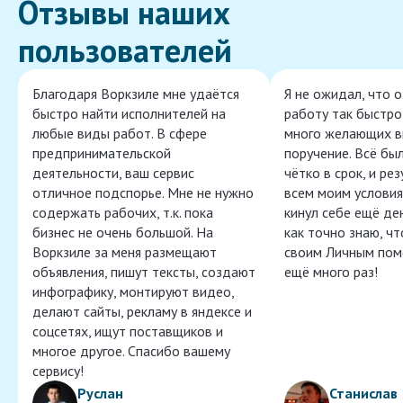
Отзывы наших
пользователей
Благодаря Воркзиле мне удаётся
Я не ожидал, что 
быстро найти исполнителей на
работу так быстро,
любые виды работ. В сфере
много желающих в
предпринимательской
поручение. Всё бы
деятельности, ваш сервис
чётко в срок, и ре
отличное подспорье. Мне не нужно
всем моим условия
содержать рабочих, т.к. пока
кинул себе ещё ден
бизнес не очень большой. На
как точно знаю, ч
Воркзиле за меня размещают
своим Личным пом
объявления, пишут тексты, создают
ещё много раз!
инфографику, монтируют видео,
делают сайты, рекламу в яндексе и
соцсетях, ищут поставщиков и
многое другое. Спасибо вашему
сервису!
Руслан
Станислав