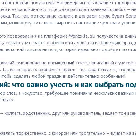
е и настроение получателя. Например, использование стандартн
шно и не запоминаться. Еще одна распространенная ошибка — н
века. Так, теплое послание коллеге в деловом стиле будет боле
алям, можно упустить шанс выразить настоящие чувства и укрепи
вого поздравления на платформе Workzilla, вы получаете индив
 тщательно учитывают особенности адресата и концепцию праздн
ов легко найти исполнителя, который идеально подойдет по ст
кальный, эмоционально насыщенный текст, написанный с учетом
 Так вы не просто экономите время — вы гарантируете, что поз
чтобы сделать любой праздник действительно особенным!
ий: что важно учесть и как выбрать п
ор слов, а искусство, требующее понимания нескольких важны
ктивно:
 — коллега, родственник, друг или руководитель, задает тон вс
равлять торжественно, с юмором или трогательно — влияет на вы