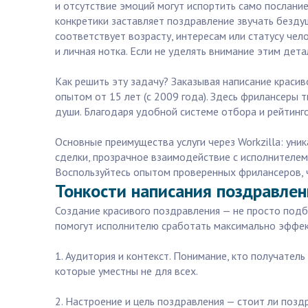
и отсутствие эмоций могут испортить само послани
конкретики заставляет поздравление звучать безду
соответствует возрасту, интересам или статусу чело
и личная нотка. Если не уделять внимание этим дет
Как решить эту задачу? Заказывая написание краси
опытом от 15 лет (с 2009 года). Здесь фрилансеры
души. Благодаря удобной системе отбора и рейтинг
Основные преимущества услуги через Workzilla: уни
сделки, прозрачное взаимодействие с исполнителем.
Воспользуйтесь опытом проверенных фрилансеров, 
Тонкости написания поздравлен
Создание красивого поздравления — не просто подб
помогут исполнителю сработать максимально эффе
1. Аудитория и контекст. Понимание, кто получатель
которые уместны не для всех.
2. Настроение и цель поздравления — стоит ли позд