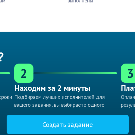
ам
выполнены
?
2
3
Находим за 2 минуты
Пла
сроки
Подбираем лучших исполнителей для
Оплач
вашего задания, вы выбираете одного
резул
Создать задание