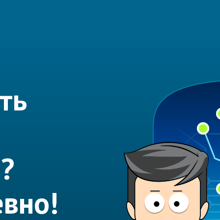
ть
?
вно!