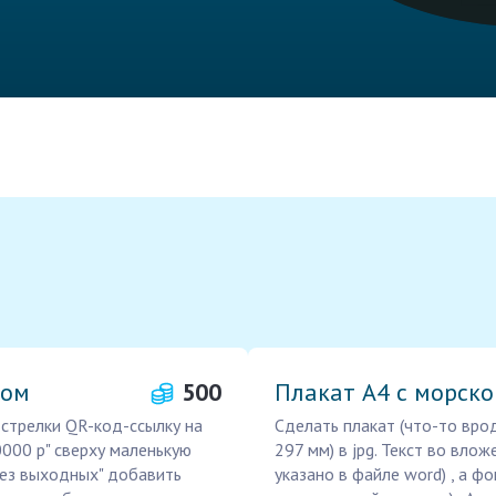
дом
500
Плакат А4 с морск
 стрелки QR-код-ссылку на
Сделать плакат (что-то вро
0000 р" сверху маленькую
297 мм) в jpg. Текст во вло
без выходных" добавить
указано в файле word) , а ф