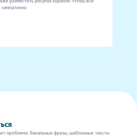
также разместить рисунок корабля. Чтобы всё
и симпатично
ться
ает проблема: банальные фразы, шаблонные тексты