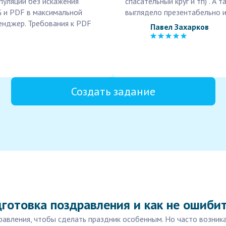
пуляции без искажения
спасательный круг и тп) . А 
G и PDF в максимальной
выглядело презентабельно 
енджер. Требования к PDF
Павел Захарков
Создать задание
готовка поздравления и как не ошиби
равления, чтобы сделать праздник особенным. Но часто возник