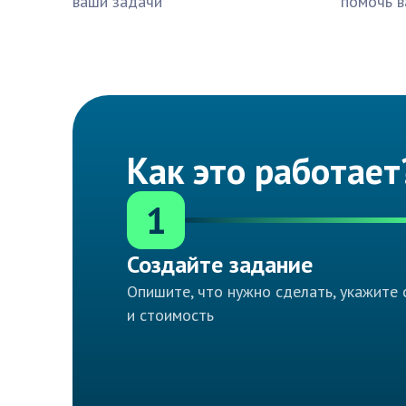
ваши задачи
помочь в
Как это работает
1
Создайте задание
Опишите, что нужно сделать, укажите 
и стоимость