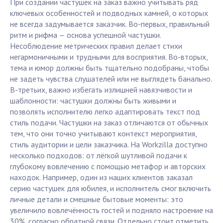
При создании частушек на заказ важно учитывать ряд
ключевых особенностей и подводных камней, о которых
не всегда задумывается заказчик. Во-первых, правильный
ритм и рифма — основа успешной частушки.
Несоблюдение метрических правил делает стихи
негармоничными и трудными для восприятия. Во-вторых,
тема и юмор должны быть тщательно подобраны, чтобы
не задеть чувства слушателей или не выглядеть банально.
В-третьих, важно избегать излишней навязчивости и
шаблонности: частушки должны быть живыми и
позволять исполнителю легко адаптировать текст под
стиль подачи. Частушки на заказ отличаются от обычных
тем, что они точно учитывают контекст мероприятия,
стиль аудитории и цели заказчика. На Workzilla доступно
несколько подходов: от лёгкой шутливой подачи к
глубокому вовлечению с помощью метафор и авторских
находок. Например, один из наших клиентов заказал
серию частушек для юбилея, и исполнитель смог включить
личные детали и смешные бытовые моменты: это
увеличило вовлечённость гостей и подняло настроение на
30%, согласно обратной связи. Отдельно стоит отметить