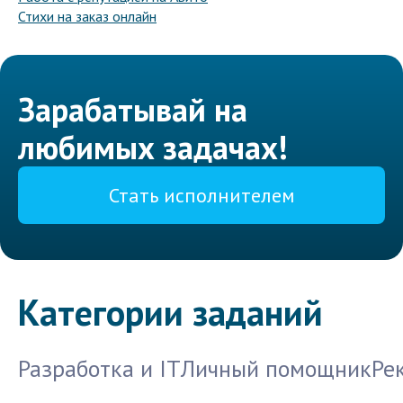
Стихи на заказ онлайн
Зарабатывай на
любимых задачах!
Стать исполнителем
Категории заданий
Разработка и IT
Личный помощник
Ре