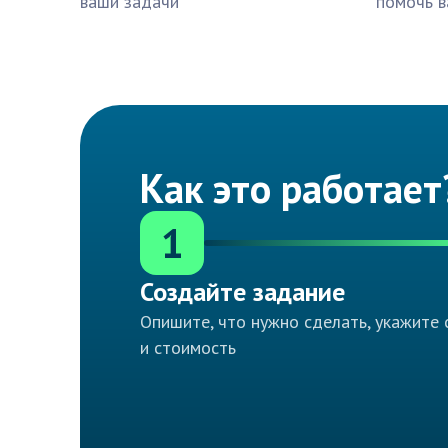
ваши задачи
помочь в
Как это работает
1
Создайте задание
Опишите, что нужно сделать, укажите 
и стоимость