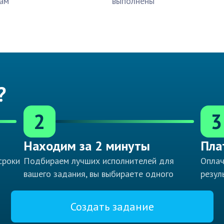
ам
выполнены
?
2
3
Находим за 2 минуты
Пла
сроки
Подбираем лучших исполнителей для
Оплач
вашего задания, вы выбираете одного
резул
Создать задание