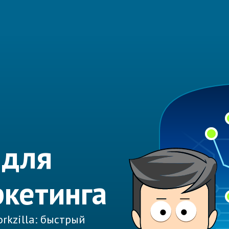
 для
ркетинга
rkzilla: быстрый