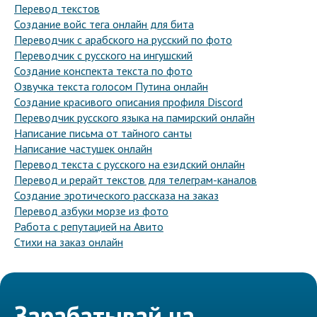
Перевод текстов
Создание войс тега онлайн для бита
Переводчик с арабского на русский по фото
Переводчик с русского на ингушский
Создание конспекта текста по фото
Озвучка текста голосом Путина онлайн
Создание красивого описания профиля Discord
Переводчик русского языка на памирский онлайн
Написание письма от тайного санты
Написание частушек онлайн
Перевод текста с русского на езидский онлайн
Перевод и рерайт текстов для телеграм-каналов
Создание эротического рассказа на заказ
Перевод азбуки морзе из фото
Работа с репутацией на Авито
Стихи на заказ онлайн
Зарабатывай на