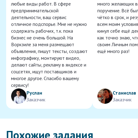
любые виды работ. В сфере
много желающих в
предпринимательской
поручение. Всё бы
деятельности, ваш сервис
чётко в срок, и ре
отличное подспорье. Мне не нужно
всем моим условия
содержать рабочих, т.к. пока
кинул себе ещё ден
бизнес не очень большой. На
как точно знаю, ч
Воркзиле за меня размещают
своим Личным пом
объявления, пишут тексты, создают
ещё много раз!
инфографику, монтируют видео,
делают сайты, рекламу в яндексе и
соцсетях, ищут поставщиков и
многое другое. Спасибо вашему
сервису!
Руслан
Станислав
Заказчик
Заказчик
Похожие задания