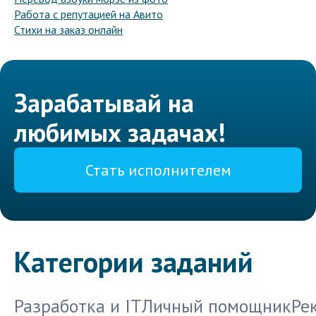
Работа с репутацией на Авито
Стихи на заказ онлайн
Зарабатывай на
любимых задачах!
Стать исполнителем
Категории заданий
Разработка и IT
Личный помощник
Ре