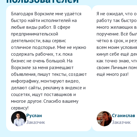
Благодаря Воркзиле мне удаётся
Я не ожидал, что 
быстро найти исполнителей на
работу так быстро,
любые виды работ. В сфере
много желающих в
предпринимательской
поручение. Всё бы
деятельности, ваш сервис
чётко в срок, и ре
отличное подспорье. Мне не нужно
всем моим условия
содержать рабочих, т.к. пока
кинул себе ещё ден
бизнес не очень большой. На
как точно знаю, ч
Воркзиле за меня размещают
своим Личным пом
объявления, пишут тексты, создают
ещё много раз!
инфографику, монтируют видео,
делают сайты, рекламу в яндексе и
соцсетях, ищут поставщиков и
многое другое. Спасибо вашему
сервису!
Руслан
Станислав
Заказчик
Заказчик