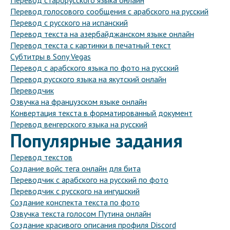
Перевод старорусского языка онлайн
Перевод голосового сообщения с арабского на русский
Перевод с русского на испанский
Перевод текста на азербайджанском языке онлайн
Перевод текста с картинки в печатный текст
Субтитры в Sony Vegas
Перевод с арабского языка по фото на русский
Перевод русского языка на якутский онлайн
Переводчик
Озвучка на французском языке онлайн
Конвертация текста в форматированный документ
Перевод венгерского языка на русский
Популярные задания
Перевод текстов
Создание войс тега онлайн для бита
Переводчик с арабского на русский по фото
Переводчик с русского на ингушский
Создание конспекта текста по фото
Озвучка текста голосом Путина онлайн
Создание красивого описания профиля Discord