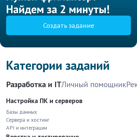
Найдем за 2 минуты!
Создать задание
Категории заданий
Разработка и IT
Личный помощник
Ре
Настройка ПК и серверов
Базы данных
Сервера и хостинг
API и интеграции
Верстка и тестирование