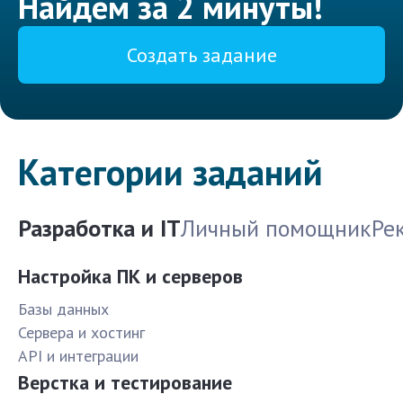
Найдем за 2 минуты!
Создать задание
Категории заданий
Разработка и IT
Личный помощник
Ре
Настройка ПК и серверов
Базы данных
Сервера и хостинг
API и интеграции
Верстка и тестирование