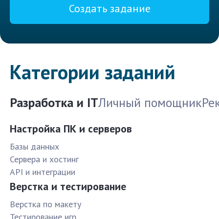
Создать задание
Категории заданий
Разработка и IT
Личный помощник
Ре
Настройка ПК и серверов
Базы данных
Сервера и хостинг
API и интеграции
Верстка и тестирование
Верстка по макету
Тестирование игр