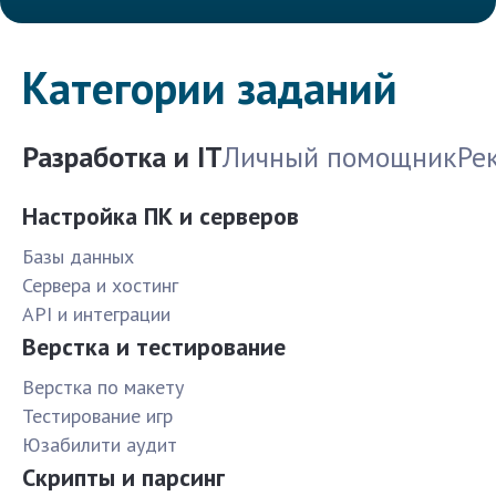
Категории заданий
Разработка и IT
Личный помощник
Ре
Настройка ПК и серверов
Базы данных
Сервера и хостинг
API и интеграции
Верстка и тестирование
Верстка по макету
Тестирование игр
Юзабилити аудит
Скрипты и парсинг