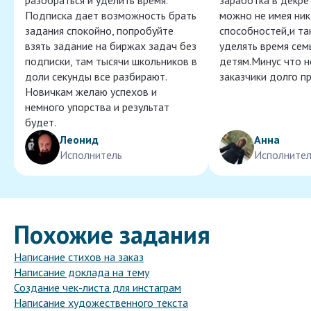
разобраться и уделить время.
заработка в декре
Подписка дает возможность брать
можно не имея ник
задания спокойно, попробуйте
способностей,и т
взять задание на биржах задач без
уделять время сем
подписки, там тысячи школьников в
детям.Минус что 
доли секунды все разбирают.
заказчики долго п
Новичкам желаю успехов и
немного упорства и результат
будет.
Леонид
Анна
Исполнитель
Исполнител
Похожие задания
Написание стихов на заказ
Написание доклада на тему
Создание чек-листа для инстаграм
Написание художественного текста