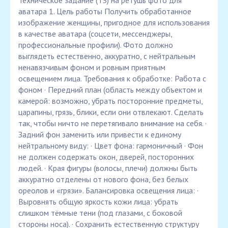
Техническое задание (ТЗ) на ретушь фото для
аватара 1. Цель работы Получить обработанное
изображение женщины, пригодное для использования
в качестве аватара (соцсети, мессенджеры,
профессиональные профили). Фото должно
выглядеть естественно, аккуратно, с нейтральным
ненавязчивым фоном и ровным приятным
освещением лица. Требования к обработке: Работа с
фоном · Передний план (область между объектом и
камерой: возможно, убрать посторонние предметы,
царапины, грязь, блики, если они отвлекают. Сделать
так, чтобы ничто не перетягивало внимание на себя. ·
Задний фон заменить или привести к единому
нейтральному виду: · Цвет фона: гармоничный · Фон
не должен содержать окон, дверей, посторонних
людей. · Края фигуры (волосы, плечи) должны быть
аккуратно отделены от нового фона, без белых
ореолов и «грязи». Балансировка освещения лица: ·
Выровнять общую яркость кожи лица: убрать
слишком тёмные тени (под глазами, с боковой
стороны носа). · Сохранить естественную структуру