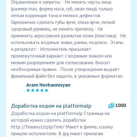
Ограничения и запреты: · Не менять черты лица
(размер глаз, форму носа, губ, овал лица) только
лёгкая коррекция тона и мелких дефектов. ·
Гармонично сделать губы ярче, глаза ярче, легкий
здоровый румянец, не менять причёску. · Не
применять агрессивное размытие кожи (пластика). · Не
использовать водяные знаки, рамки, подписи. . Этапы
и результат: · Исполнитель присылает
промежуточный вариант с водяным знаком или
низким разрешением для согласования. Вносит
необходимые правки. · После утверждения выдаёт
финальный файл без защиты, в указанных форматах.
Aram Hovhannisyan
Доработка кодом на platformalp
1000
Доработка кодом на platformalp Страница на
которой нужно сделать доработки
http://3eaaou1d.plp7.me/ Макет в фигма, ссылку
пришлю исполнителю. В jpg макет прилагаю