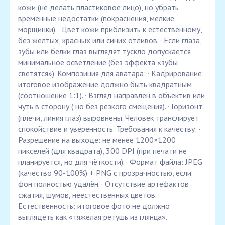
кожи (не делать пластиковое лицо), но убрать
временные недостатки (покраснения, мелкие
морщинки). · Цвет кожи приблизить к естественному,
без жёлтых, красных или синих отливов. · Если глаза,
зубы или белки глаз выглядят тускло допускается
минимальное осветление (без эффекта «зубы
светятся»). Композиция для аватара: · Кадрирование:
итоговое изображение должно быть квадратным
(соотношение 1:1). · Взгляд направлен в объектив или
чуть в сторону ( но без резкого смещения). · Горизонт
(плечи, линия глаз) выровнены. Человек транслирует
спокойствие и уверенность. Требования к качеству: ·
Разрешение на выходе: не менее 1200×1200
пикселей (для квадрата), 300 DPI (при печати не
планируется, но для чёткости). · Формат файла: JPEG
(качество 90-100%) + PNG с прозрачностью, если
фон полностью удалён. · Отсутствие артефактов
сжатия, шумов, неестественных цветов. ·
Естественность: итоговое фото не должно
выглядеть как «тяжелая ретушь из глянца».