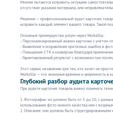
Многие пытаются исправить ситуацию самостоятельн
отсутствие указания материала, или непривлекател
Решение — профессиональный аудит карточек товаро
исправить каждый элемент вашего товара. Такой по
Основные преимущества услуги через Workzilla:
- Персонализированный анализ карточки с учётом с
- Выявление и исправление критичных ошибок в фото
- Повышение CTR и конверсии благодаря применению
- Гарантированный результат с возможностью посл
Этот сервис незаменим для тех, кто хочет не прост
Workzilla — это экономия времени и уверенность в к
Глубокий разбор аудита карточ
При аудите карточек товаров важно понимать техни
1. Фотографии: их должно быть от 5 до 10, с разн
использование фото низкого качества или с водяным
2. Описания: они должны быть структурированными 