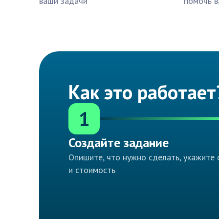
ваши задачи
помочь в
Как это работает
1
Создайте задание
Опишите, что нужно сделать, укажите 
и стоимость