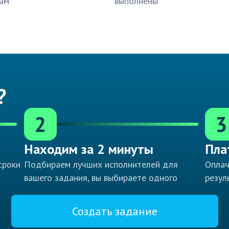
ам
выполнены
?
2
3
Находим за 2 минуты
Пла
сроки
Подбираем лучших исполнителей для
Оплач
вашего задания, вы выбираете одного
резул
Создать задание