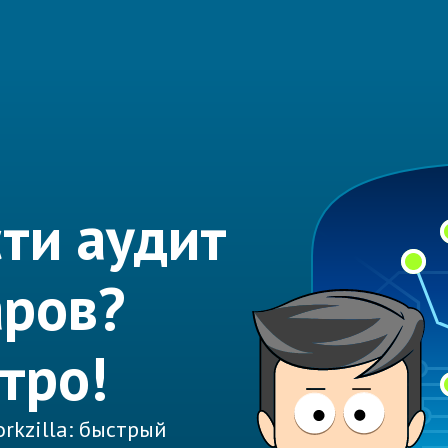
ти аудит
аров?
тро!
rkzilla: быстрый