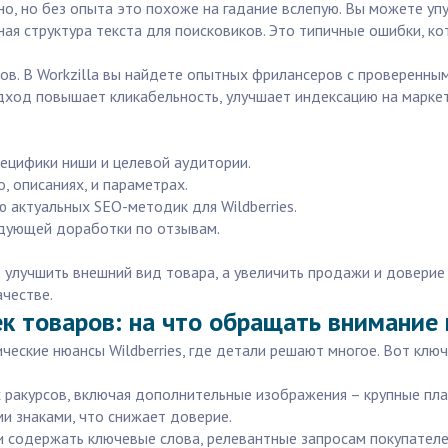
о, но без опыта это похоже на гадание вслепую. Вы можете упу
ьная структура текста для поисковиков. Это типичные ошибки, 
в. В Workzilla вы найдете опытных фрилансеров с проверенны
дход повышает кликабельность, улучшает индексацию на маркет
пецифики ниши и целевой аудитории.
, описаниях, и параметрах.
 актуальных SEO-методик для Wildberries.
едующей доработки по отзывам.
о улучшить внешний вид товара, а увеличить продажи и доверие
ачестве.
ек товаров: на что обращать внимание
ческие нюансы Wildberries, где детали решают многое. Вот клю
ых ракурсов, включая дополнительные изображения – крупные пл
и знаками, что снижает доверие.
и содержать ключевые слова, релевантные запросам покупателей