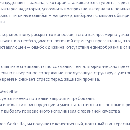
испруденции — задача, с которой сталкиваются студенты, юрис
интерес аудитории, усложнить восприятие материала и повлиять
пускают типичные ошибки — например, выбирают слишком обширну
та.
оверхностному раскрытию вопросов, тогда как чрезмерно узка
ывают и о необходимости логичной структуры презентации, что
составляющей — ошибок дизайна, отсутствия единообразия в сти
е опытные специалисты по созданию тем для юридических презен
ательно выверенное содержание, продуманную структуру с учето
 время и снижает стресс перед защитой проекта.
orkzilla:
уется именно под ваши запросы и требования.
и в области юриспруденции и умеют адаптировать сложные юри
т выбрать проверенного исполнителя с гарантией качества.
з Workzilla, вы получаете качественный, понятный и интересн