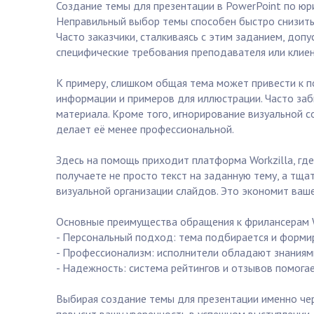
Создание темы для презентации в PowerPoint по юр
Неправильный выбор темы способен быстро снизить 
Часто заказчики, сталкиваясь с этим заданием, до
специфические требования преподавателя или клиен
К примеру, слишком общая тема может привести к п
информации и примеров для иллюстрации. Часто заб
материала. Кроме того, игнорирование визуальной 
делает её менее профессиональной.
Здесь на помощь приходит платформа Workzilla, гд
получаете не просто текст на заданную тему, а тщ
визуальной организации слайдов. Это экономит ваше
Основные преимущества обращения к фрилансерам W
- Персональный подход: тема подбирается и формир
- Профессионализм: исполнители обладают знаниям
- Надежность: система рейтингов и отзывов помогае
Выбирая создание темы для презентации именно чере