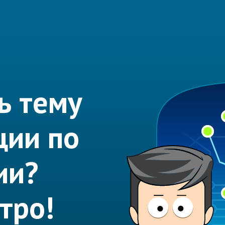
ь тему
ции по
ии?
тро!