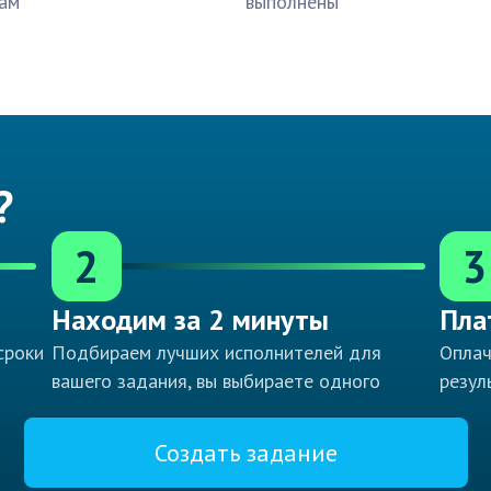
ам
выполнены
?
2
3
Находим за 2 минуты
Пла
сроки
Подбираем лучших исполнителей для
Оплач
вашего задания, вы выбираете одного
резул
Создать задание