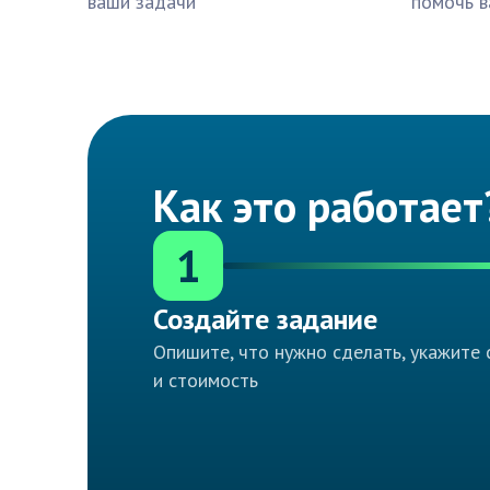
ваши задачи
помочь в
Как это работает
1
Создайте задание
Опишите, что нужно сделать, укажите 
и стоимость