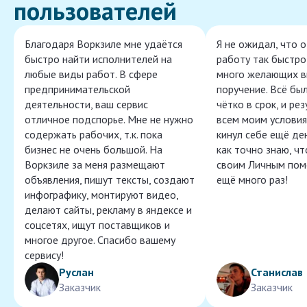
пользователей
Благодаря Воркзиле мне удаётся
Я не ожидал, что 
быстро найти исполнителей на
работу так быстро,
любые виды работ. В сфере
много желающих в
предпринимательской
поручение. Всё бы
деятельности, ваш сервис
чётко в срок, и ре
отличное подспорье. Мне не нужно
всем моим условия
содержать рабочих, т.к. пока
кинул себе ещё ден
бизнес не очень большой. На
как точно знаю, ч
Воркзиле за меня размещают
своим Личным пом
объявления, пишут тексты, создают
ещё много раз!
инфографику, монтируют видео,
делают сайты, рекламу в яндексе и
соцсетях, ищут поставщиков и
многое другое. Спасибо вашему
сервису!
Руслан
Станислав
Заказчик
Заказчик