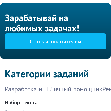
Зарабатывай на
любимых задачах!
Стать исполнителем
Категории заданий
Разработка и IT
Личный помощник
Ре
Набор текста