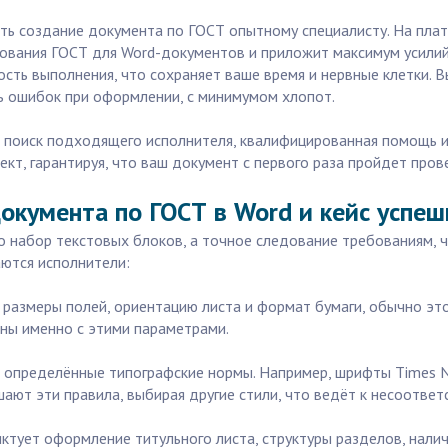
ь создание документа по ГОСТ опытному специалисту. На плат
ования ГОСТ для Word-документов и приложит максимум усилий,
ость выполнения, что сохраняет ваше время и нервные клетки. 
ь ошибок при оформлении, с минимумом хлопот.
й поиск подходящего исполнителя, квалифицированная помощь и
кт, гарантируя, что ваш документ с первого раза пройдет прове
окумента по ГОСТ в Word и кейс успеш
о набор текстовых блоков, а точное следование требованиям, 
ются исполнители:
 размеры полей, ориентацию листа и формат бумаги, обычно это 
аны именно с этими параметрами.
 определённые типографские нормы. Например, шрифты Times N
ают эти правила, выбирая другие стили, что ведёт к несоответ
ктует оформление титульного листа, структуры разделов, налич