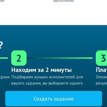
ам
выполнены
?
2
3
Находим за 2 минуты
Пла
сроки
Подбираем лучших исполнителей для
Оплач
вашего задания, вы выбираете одного
резул
Создать задание