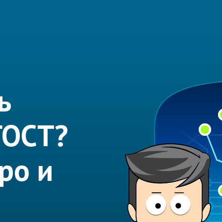
ь
ГОСТ?
ро и