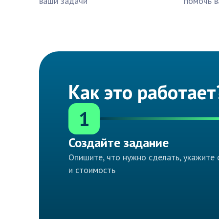
ваши задачи
помочь в
Как это работает
1
Создайте задание
Опишите, что нужно сделать, укажите 
и стоимость