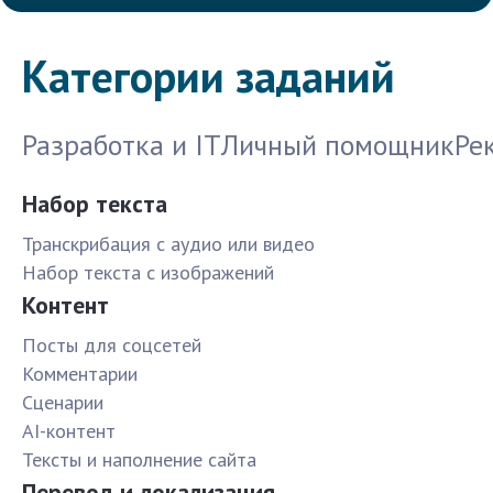
Категории заданий
Разработка и IT
Личный помощник
Ре
Набор текста
Транскрибация с аудио или видео
Набор текста с изображений
Контент
Посты для соцсетей
Комментарии
Сценарии
AI-контент
Тексты и наполнение сайта
Перевод и локализация