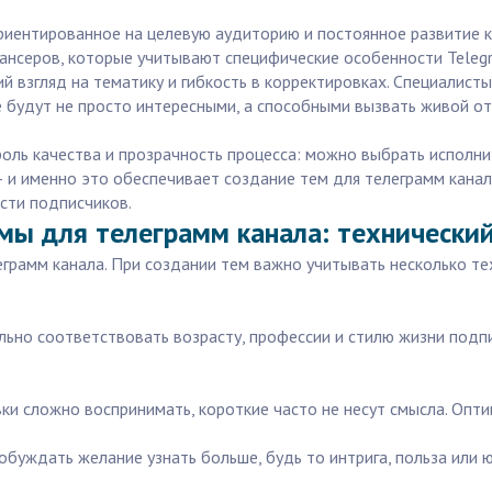
иентированное на целевую аудиторию и постоянное развитие ка
ансеров, которые учитывают специфические особенности Teleg
 взгляд на тематику и гибкость в корректировках. Специалисты
 будут не просто интересными, а способными вызвать живой от
троль качества и прозрачность процесса: можно выбрать исполни
— и именно это обеспечивает создание тем для телеграмм канала
сти подписчиков.
мы для телеграмм канала: технически
леграмм канала. При создании тем важно учитывать несколько т
ьно соответствовать возрасту, профессии и стилю жизни подпи
ки сложно воспринимать, короткие часто не несут смысла. Опти
буждать желание узнать больше, будь то интрига, польза или 