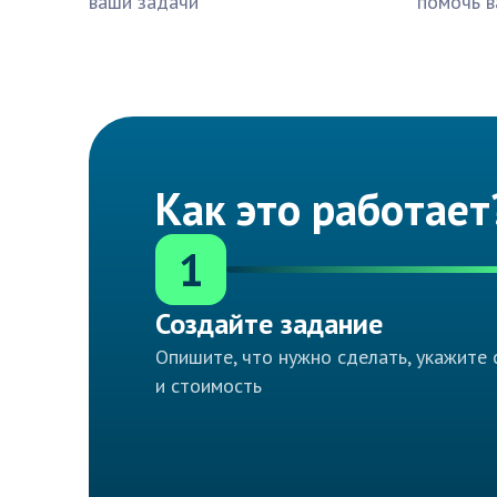
ваши задачи
помочь в
Как это работает
1
Создайте задание
Опишите, что нужно сделать, укажите 
и стоимость