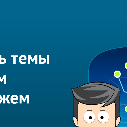
ь темы
м
ожем