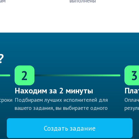
ам
выполнены
?
2
3
Находим за 2 минуты
Пла
сроки
Подбираем лучших исполнителей для
Оплач
вашего задания, вы выбираете одного
резул
Создать задание