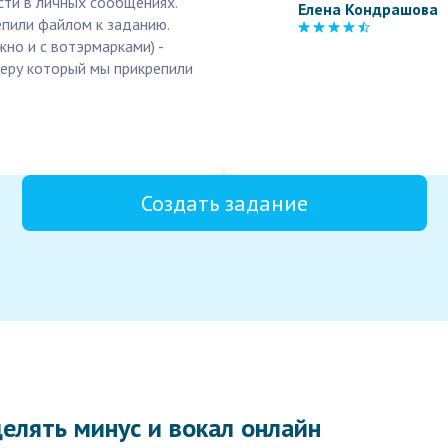
сти в личных сообщениях.
Елена Кондрашова
епили файлом к заданию.
жно и с вотэрмарками) -
меру который мы прикрепили
Создать задание
елять минус и вокал онлайн