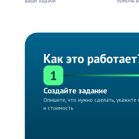
ваши задачи
помочь в
Как это работает
1
Создайте задание
Опишите, что нужно сделать, укажите 
и стоимость