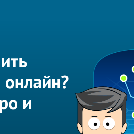
ить
л онлайн?
ро и