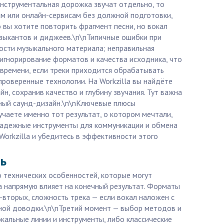
инструментальная дорожка звучат отдельно, то
ам или онлайн-сервисам без должной подготовки,
 вы хотите повторить фрагмент песни, но вокал
музыкантов и диджеев.\n\nТипичные ошибки при
сти музыкального материала; неправильная
игнорирование форматов и качества исходника, что
 времени, если треки приходится обрабатывать
проверенные технологии. На Workzilla вы найдёте
, сохранив качество и глубину звучания. Тут важна
льный саунд-дизайн.\n\nКлючевые плюсы
учаете именно тот результат, о котором мечтали,
 надежные инструменты для коммуникации и обмена
Workzilla и убедитесь в эффективности этого
ть
о технических особенностей, которые могут
а напрямую влияет на конечный результат. Форматы
-вторых, сложность трека — если вокал наложен с
чной доводки.\n\nТретий момент — выбор методов и
кальные линии и инструменты, либо классические