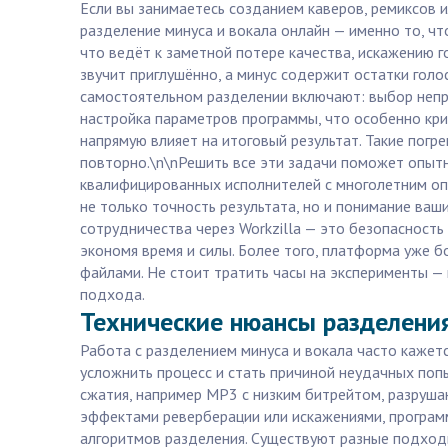
Если вы занимаетесь созданием каверов, ремиксов 
разделение минуса и вокала онлайн — именно то, ч
что ведёт к заметной потере качества, искажению 
звучит приглушённо, а минус содержит остатки голо
самостоятельном разделении включают: выбор непр
настройка параметров программы, что особенно кри
напрямую влияет на итоговый результат. Такие погр
повторно.\n\nРешить все эти задачи поможет опытны
квалифицированных исполнителей с многолетним опыт
не только точность результата, но и понимание ваш
сотрудничества через Workzilla — это безопасность
экономя время и силы. Более того, платформа уже 
файлами. Не стоит тратить часы на эксперименты — 
подхода.
Технические нюансы разделения
Работа с разделением минуса и вокала часто кажет
усложнить процесс и стать причиной неудачных поп
сжатия, например MP3 с низким битрейтом, разруша
эффектами реверберации или искажениями, программ
алгоритмов разделения. Существуют разные подходы