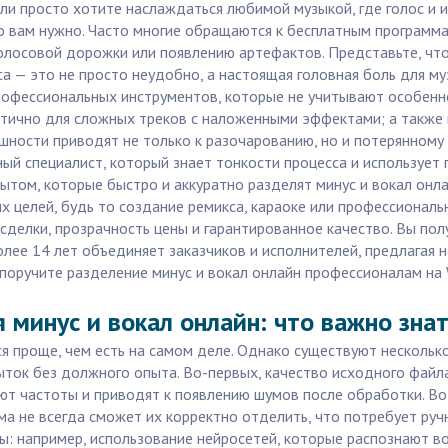
или просто хотите наслаждаться любимой музыкой, где голос и 
то вам нужно. Часто многие обращаются к бесплатным программ
голосовой дорожки или появлению артефактов. Представьте, что
са — это не просто неудобно, а настоящая головная боль для 
офессиональных инструментов, которые не учитывают особенно
тично для сложных треков с наложенными эффектами; а также 
ешности приводят не только к разочарованию, но и потерянному
й специалист, который знает тонкости процесса и использует 
ом, которые быстро и аккуратно разделят минус и вокал онлайн
их целей, будь то создание ремикса, караоке или профессиона
 сделки, прозрачность цены и гарантированное качество. Вы пол
более 14 лет объединяет заказчиков и исполнителей, предлагая
поручите разделение минус и вокал онлайн профессионалам на 
 минус и вокал онлайн: что важно зна
ся проще, чем есть на самом деле. Однако существуют нескольк
ыток без должного опыта. Во-первых, качество исходного файл
ют частоты и приводят к появлению шумов после обработки. Во
а не всегда сможет их корректно отделить, что потребует ру
: например, использование нейросетей, которые распознают во