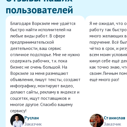
пользователей
Благодаря Воркзиле мне удаётся
Я не ожидал, что 
быстро найти исполнителей на
работу так быстро,
любые виды работ. В сфере
много желающих в
предпринимательской
поручение. Всё бы
деятельности, ваш сервис
чётко в срок, и ре
отличное подспорье. Мне не нужно
всем моим условия
содержать рабочих, т.к. пока
кинул себе ещё ден
бизнес не очень большой. На
как точно знаю, ч
Воркзиле за меня размещают
своим Личным пом
объявления, пишут тексты, создают
ещё много раз!
инфографику, монтируют видео,
делают сайты, рекламу в яндексе и
соцсетях, ищут поставщиков и
многое другое. Спасибо вашему
сервису!
Руслан
Станислав
Заказчик
Заказчик