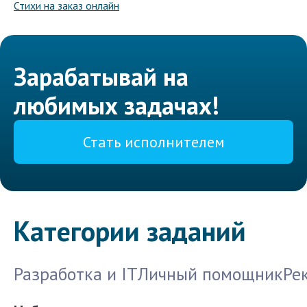
Стихи на заказ онлайн
Зарабатывай на
любимых задачах!
Стать исполнителем
Категории заданий
Разработка и IT
Личный помощник
Ре