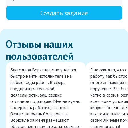
Создать задание
Отзывы наших
пользователей
Благодаря Воркзиле мне удаётся
Я не ожидал, что 
быстро найти исполнителей на
работу так быстро,
любые виды работ. В сфере
много желающих в
предпринимательской
поручение. Всё бы
деятельности, ваш сервис
чётко в срок, и ре
отличное подспорье. Мне не нужно
всем моим условия
содержать рабочих, т.к. пока
кинул себе ещё ден
бизнес не очень большой. На
как точно знаю, ч
Воркзиле за меня размещают
своим Личным пом
объявления, пишут тексты, создают
ещё много раз!