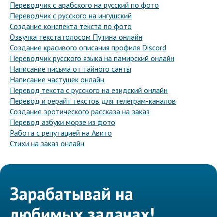
Переводчик с арабского на русский по фото
Переводчик с русского на ингушский
Создание конспекта текста по фото
Озвучка текста голосом Путина онлайн
Создание красивого описания профиля Discord
Переводчик русского языка на памирский онлайн
Написание письма от тайного санты
Написание частушек онлайн
Перевод текста с русского на езидский онлайн
Перевод и рерайт текстов для телеграм-каналов
Создание эротического рассказа на заказ
Перевод азбуки морзе из фото
Работа с репутацией на Авито
Стихи на заказ онлайн
Зарабатывай на
любимых задачах!