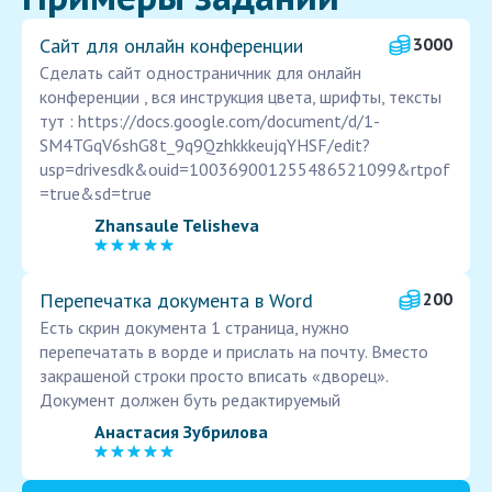
Сайт для онлайн конференции
3000
Сделать сайт одностраничник для онлайн
конференции , вся инструкция цвета, шрифты, тексты
тут : https://docs.google.com/document/d/1-
SM4TGqV6shG8t_9q9QzhkkkeujqYHSF/edit?
usp=drivesdk&ouid=100369001255486521099&rtpof
=true&sd=true
Zhansaule Telisheva
Перепечатка документа в Word
200
Есть скрин документа 1 страница, нужно
перепечатать в ворде и прислать на почту. Вместо
закрашеной строки просто вписать «дворец».
Документ должен буть редактируемый
Анастасия Зубрилова