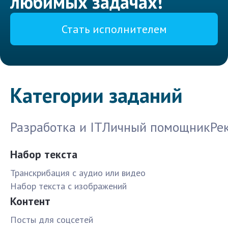
любимых задачах!
Стать исполнителем
Категории заданий
Разработка и IT
Личный помощник
Ре
Набор текста
Транскрибация с аудио или видео
Набор текста с изображений
Контент
Посты для соцсетей