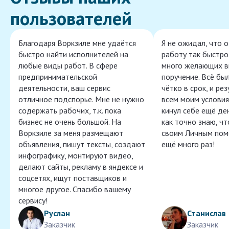
пользователей
Благодаря Воркзиле мне удаётся
Я не ожидал, что 
быстро найти исполнителей на
работу так быстро,
любые виды работ. В сфере
много желающих в
предпринимательской
поручение. Всё бы
деятельности, ваш сервис
чётко в срок, и ре
отличное подспорье. Мне не нужно
всем моим условия
содержать рабочих, т.к. пока
кинул себе ещё ден
бизнес не очень большой. На
как точно знаю, ч
Воркзиле за меня размещают
своим Личным пом
объявления, пишут тексты, создают
ещё много раз!
инфографику, монтируют видео,
делают сайты, рекламу в яндексе и
соцсетях, ищут поставщиков и
многое другое. Спасибо вашему
сервису!
Руслан
Станислав
Заказчик
Заказчик