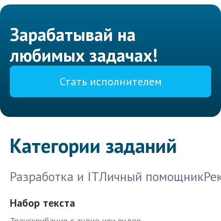
Зарабатывай на
любимых задачах!
Стать исполнителем
Категории заданий
Разработка и IT
Личный помощник
Ре
Набор текста
Транскрибация с аудио или видео