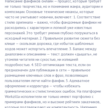
Написание фанфиков онлайн — процесс, который требует
не только творчества, но и понимания жанра, аудитории и
композиции. Основные технические нюансы, которые
часто не учитывают новички, включают: 1. Соответствие
стилю оригинала — важно, чтобы фандомные фанфики не
расходились с характером и логикой уже известных
персонажей. Это требует умения глубоко погружаться в
исходный материал. 2. Правильное развитие сюжета без
клише — скользкая дорожка, где избыток шаблонных
ходов может испортить впечатление. 3. Баланс между
диалогами и описаниями — текст должен «дышать», не
утомляя читателя ни сухостью, ни излишней
подробностью. 4. SEO-оптимизация текста, если он
предназначен для публикации в сети — правильное
размещение ключевых слов и фраз, позволяющих
пользователям легче найти фанфик. 5. Адекватное
оформление и корректура — чтобы избежать
грамматических и стилистических ошибок. На платформе
Workzilla исполнители не только имеют портфолио с
примерами фанфиков, но и высокие рейтинги заказчиков,
которые подтверждают их компетентность. Например,